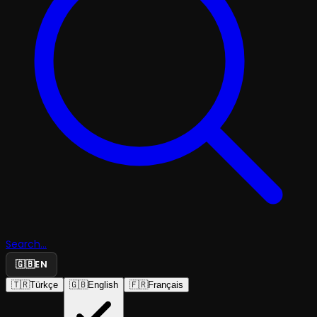
Search...
🇬🇧
EN
🇹🇷
Türkçe
🇬🇧
English
🇫🇷
Français