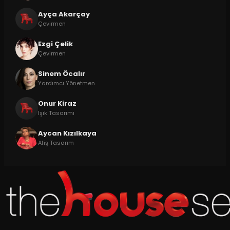
Ayça Akarçay
Çevirmen
Ezgi Çelik
Çevirmen
Sinem Öcalır
Yardımcı Yönetmen
Onur Kiraz
Işık Tasarımı
Aycan Kızılkaya
Afiş Tasarım