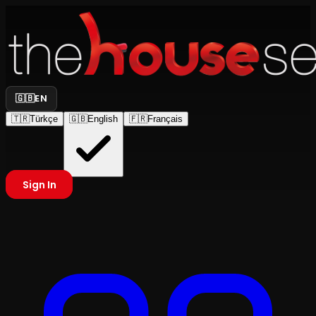
🇬🇧
EN
🇹🇷
Türkçe
🇬🇧
English
🇫🇷
Français
Sign In