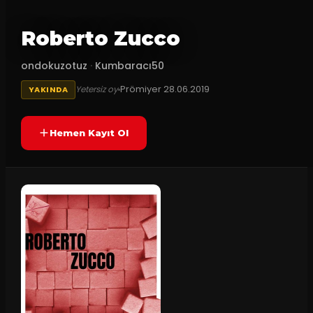
Roberto Zucco
ondokuzotuz
·
Kumbaracı50
Prömiyer
28.06.2019
Yetersiz oy
YAKINDA
Hemen Kayıt Ol