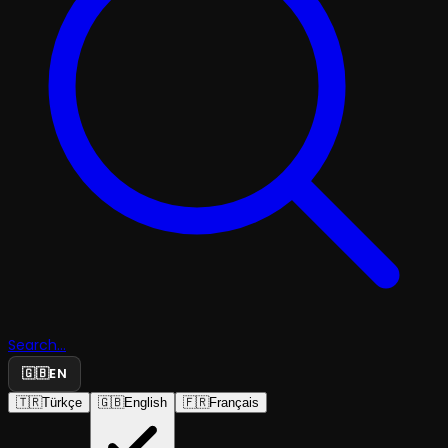
Search...
🇬🇧
EN
🇹🇷
Türkçe
🇬🇧
English
🇫🇷
Français