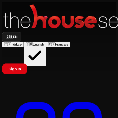
🇬🇧
EN
🇹🇷
Türkçe
🇬🇧
English
🇫🇷
Français
Sign In