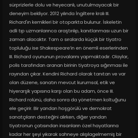
sürprizlerle dolu ve heyecanlı, unutulmayacak bir 
deneyim bekliyor. 2012 yılında İngiltere kralı III. 
Richard'ın kemikleri bir otoparkta bulunur. İskeletin 
adli tıp uzmanlarınca araştırılıp, kanıtlanması uzun bir 
zaman alacaktır. Tam o sıralarda küçük bir tiyatro 
topluluğu ise Shakespeare’in en önemli eserlerinden 
III. Richard oyununun provalarını yapmaktadır. Olaylar, 
polis tarafından aranan birinin tiyatroya sığınması ile 
rayından çıkar. Kendini Richard olarak tanıtan ve var 
olan düzene, sanatın mevcut kurumsal, etik ve 
hiyerarşik yapısına karşı olan bu adam, önce III. 
Richard rolünü, daha sonra da yönetmen koltuğunu 
ele geçirir. Bir yandan hoşgörülü ve demokrat 
sanatçıların desteğini alırken, diğer yandan 
tiyatronun çatısından insanların özel hayatlarına 
kadar her şeyi yıkarak sahneye alışılagelmemiş bir 