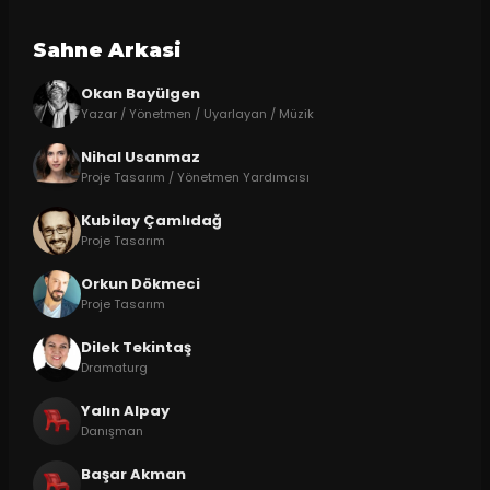
Sahne Arkasi
Okan Bayülgen
Yazar / Yönetmen / Uyarlayan / Müzik
Nihal Usanmaz
Proje Tasarım / Yönetmen Yardımcısı
Kubilay Çamlıdağ
Proje Tasarım
Orkun Dökmeci
Proje Tasarım
Dilek Tekintaş
Dramaturg
Yalın Alpay
Danışman
Başar Akman