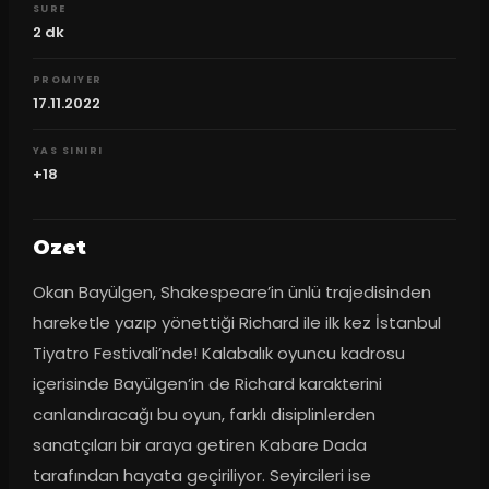
SURE
2
dk
PROMIYER
17.11.2022
YAS SINIRI
+18
Ozet
Okan Bayülgen, Shakespeare’in ünlü trajedisinden 
hareketle yazıp yönettiği Richard ile ilk kez İstanbul 
Tiyatro Festivali’nde! Kalabalık oyuncu kadrosu 
içerisinde Bayülgen’in de Richard karakterini 
canlandıracağı bu oyun, farklı disiplinlerden 
sanatçıları bir araya getiren Kabare Dada 
tarafından hayata geçiriliyor. Seyircileri ise 