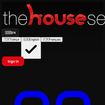
🇬🇧
EN
🇹🇷
Türkçe
🇬🇧
English
🇫🇷
Français
Sign In