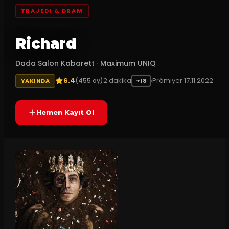
TRAJEDI & DRAM
Richard
Dada Salon Kabarett
·
Maximum UNIQ
6.4
2
dakika
Prömiyer
17.11.2022
(
455
oy)
YAKINDA
+18
Hemen Kayıt Ol