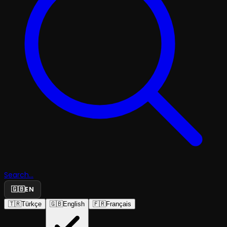
Search...
🇬🇧
EN
🇹🇷
Türkçe
🇬🇧
English
🇫🇷
Français