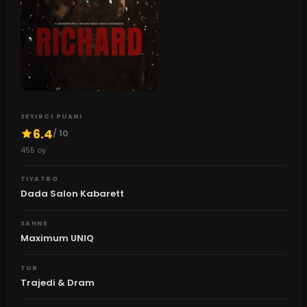
SEYIRCI PUANI
6.4
/ 10
455
oy
TIYATRO
Dada Salon Kabarett
SAHNE
Maximum UNIQ
TUR
Trajedi & Dram