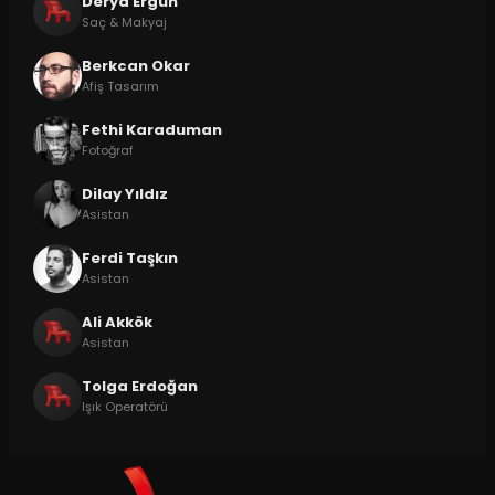
Derya Ergün
Saç & Makyaj
Berkcan Okar
Afiş Tasarım
Fethi Karaduman
Fotoğraf
Dilay Yıldız
Asistan
Ferdi Taşkın
Asistan
Ali Akkök
Asistan
Tolga Erdoğan
Işık Operatörü