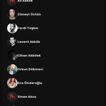
Ali Akkök
Cüneyt Üstün
Ferdi Taşkın
Levent Akkök
Cihan Akbilek
Orkun Dökmeci
Ece Önderoğlu
Sinan Aksu