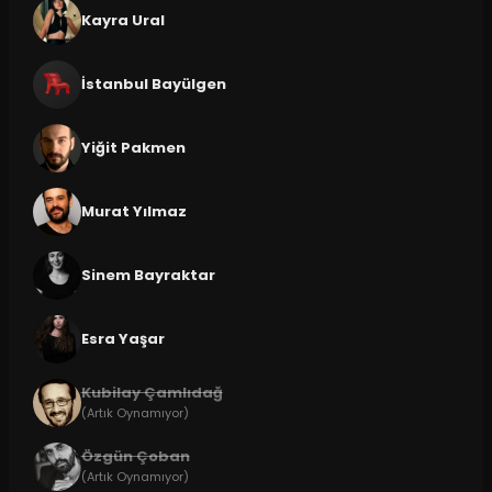
Kayra Ural
İstanbul Bayülgen
Yiğit Pakmen
Murat Yılmaz
Sinem Bayraktar
Esra Yaşar
Kubilay Çamlıdağ
(Artık Oynamıyor)
Özgün Çoban
(Artık Oynamıyor)