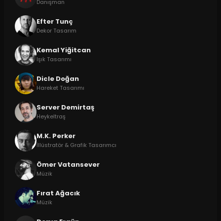
Danışman
Efter Tunç
Dekor Tasarım
Kemal Yiğitcan
Işık Tasarımı
Dicle Doğan
Hareket Tasarımı
Server Demirtaş
Heykeltraş
M.K. Perker
İllüstratör & Grafik Tasarımcı
Ömer Vatansever
Müzik
Fırat Ağacık
Müzik