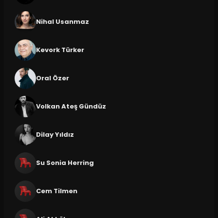
Nihal Usanmaz
Kevork Türker
Oral Özer
Volkan Ateş Gündüz
Dilay Yıldız
Su Sonia Herring
Cem Tilmen