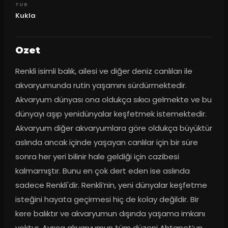
TUR
Kukla
Ozet
Renkli isimli balık, ailesi ve diğer deniz canlıları ile 
akvaryumunda rutin yaşamını sürdürmektedir. 
Akvaryum dünyası ona oldukça sıkıcı gelmekte ve bu 
dünyayı aşıp yenidünyalar keşfetmek istemektedir. 
Akvaryum diğer akvaryumlara göre oldukça büyüktür 
aslında ancak içinde yaşayan canlılar için bir süre 
sonra her yeri bilinir hale geldiği için cazibesi 
kalmamıştır. Bunu en çok dert eden ise aslında 
sadece Renkli'dir. Renkli’nin, yeni dünyalar keşfetme 
isteğini hayata geçirmesi hiç de kolay değildir. Bir 
kere balıktır ve akvaryumun dışında yaşama imkanı 
yoktur. Ayrıca akvaryumun tüm düzeni Ahtapot’un 