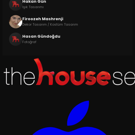
Hakan Gün
Işık Tasarımı
Firoozeh Mashrenji
Dekor Tasarım / Kostüm Tasarım
Hasan Gündoğdu
Fotoğraf