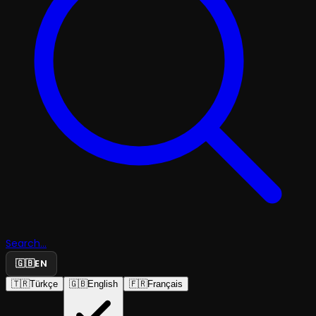
Search...
🇬🇧
EN
🇹🇷
Türkçe
🇬🇧
English
🇫🇷
Français