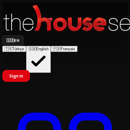
🇬🇧
EN
🇹🇷
Türkçe
🇬🇧
English
🇫🇷
Français
Sign In