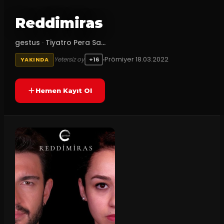
Reddimiras
gestus
·
Tiyatro Pera Sa...
Prömiyer
18.03.2022
Yetersiz oy
YAKINDA
+16
Hemen Kayıt Ol