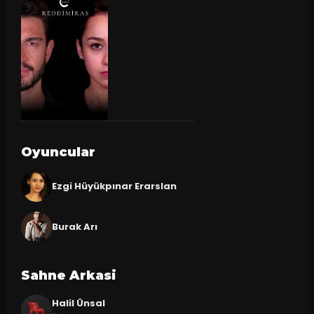
Oyuncular
Ezgi Hüyükpınar Erarslan
Burak Arı
Sahne Arkasi
Halil Ünsal