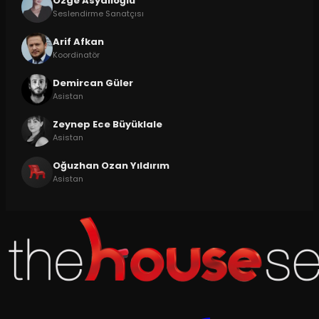
Özge Asyalıoğlu
Seslendirme Sanatçısı
Arif Afkan
Koordinatör
Demircan Güler
Asistan
Zeynep Ece Büyüklale
Asistan
Oğuzhan Ozan Yıldırım
Asistan