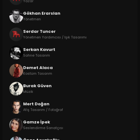
Yazar
Gökhan Erarslan
Yönetmen
Serdar Tuncer
Yönetmen Yardımcısı / Işık Tasarımı
Serkan Kavurt
Sahne Tasarım
Demet Alaca
Kostüm Tasarım
Burak Güven
Müzik
Mert Doğan
Afiş Tasarım / Fotoğraf
Gamze İpek
Seslendirme Sanatçısı