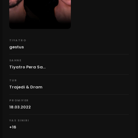
TIYATRO
gestus
SAHNE
Tiyatro Pera Sa...
TUR
Trajedi & Dram
PROMIYER
18.03.2022
YAS SINIRI
+16