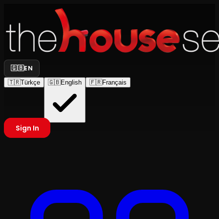
🇬🇧
EN
🇹🇷
Türkçe
🇬🇧
English
🇫🇷
Français
Sign In