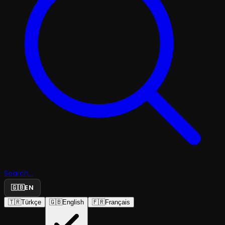
Search...
🇬🇧
EN
🇹🇷
Türkçe
🇬🇧
English
🇫🇷
Français