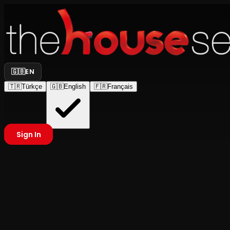
🇬🇧
EN
🇹🇷
Türkçe
🇬🇧
English
🇫🇷
Français
Sign In