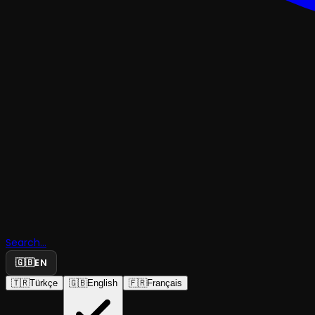
KOMEDI
R.C.E.
Search...
Giremedi
🇬🇧
EN
🇹🇷
Türkçe
🇬🇧
English
🇫🇷
Français