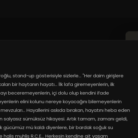
ğlu, stand-up gösterisiyle sizlerle... "Her daim girişlere 
kalan bir haytanın hayatı... İlk lafa giremeyenlerin, ilk 
yı beceremeyenlerin, içi dolu olup kendini ifade 
enlerin elini kolunu nereye koyacağını bilemeyenlerin 
k mevzuları... Hayallerini askıda bırakan, hayatını heba eden 
in salyasız sümüksüz hikayesi. Artık tamam, zamanı geldi, 
k gücümüz mü kaldı diyenlere, bir bardak soğuk su 
e halis muhlis R.C.E... Herkesin kendine ait yaşam 