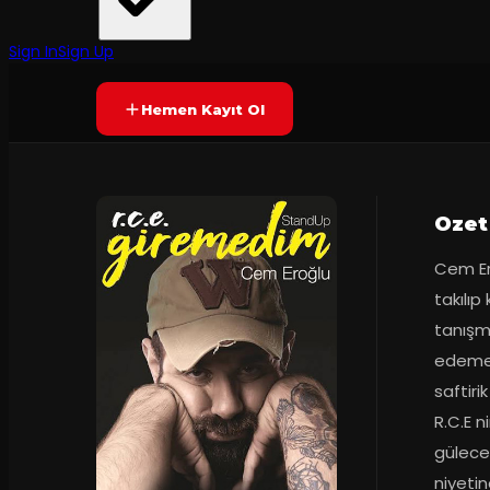
Aysa Prodüksiyon Tiyatrosu
·
Akasya Kültür S...
65
dakika
Yetersiz oy
YAKINDA
Sign In
Sign Up
Hemen Kayıt Ol
Ozet
Cem Ero
takılıp 
tanışma
edemey
saftiri
R.C.E n
gülece
niyetin