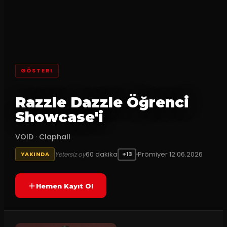
GÖSTERI
Razzle Dazzle Öğrenci
Showcase'i
VOID
·
Claphall
60
dakika
Prömiyer
12.06.2026
Yetersiz oy
YAKINDA
+13
Hemen Kayıt Ol