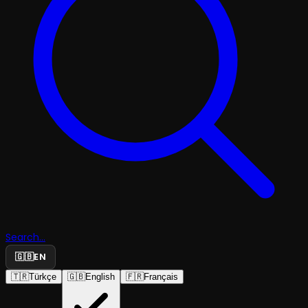
Search...
🇬🇧
EN
🇹🇷
Türkçe
🇬🇧
English
🇫🇷
Français