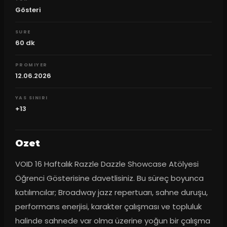
Gösteri
SURE
60
dk
PROMIYER
12.06.2026
YAS SINIRI
+13
Ozet
VOID 16 Haftalık Razzle Dazzle Showcase Atölyesi 
Öğrenci Gösterisine davetlisiniz. Bu süreç boyunca 
katılımcılar; Broadway jazz repertuarı, sahne duruşu, 
performans enerjisi, karakter çalışması ve topluluk 
halinde sahnede var olma üzerine yoğun bir çalışma 