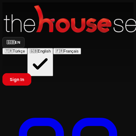
🇬🇧
EN
🇹🇷
Türkçe
🇬🇧
English
🇫🇷
Français
Sign In