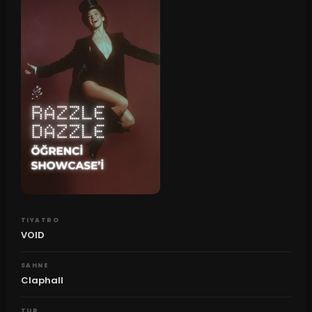
TIYATRO
VOID
SAHNE
Claphall
TUR