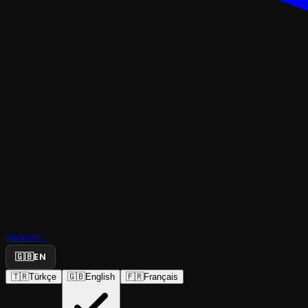
TRAJEDI & DRAM
Search...
RAN
🇬🇧
EN
🇹🇷
Türkçe
🇬🇧
English
🇫🇷
Français