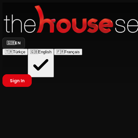
🇬🇧
EN
🇹🇷
Türkçe
🇬🇧
English
🇫🇷
Français
Sign In