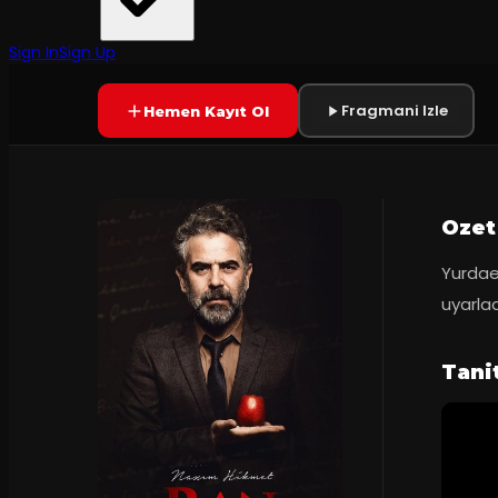
Entropi Sahne
7.9
Prömiyer
03.06.2017
(
155
oy)
YAKINDA
+14
Sign In
Sign Up
Fragmani Izle
Hemen Kayıt Ol
Ozet
Yurdae
uyarlad
Tani