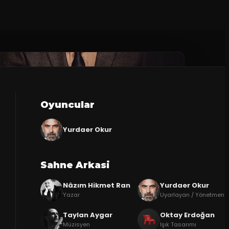
Oyuncular
Yurdaer Okur
Sahne Arkasi
Nâzım Hikmet Ran
Yurdaer Okur
Yazar
Uyarlayan / Yönetmen
Taylan Aygar
Oktay Erdoğan
Müzisyen
Işık Tasarımı