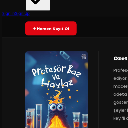
Tiyatro Evcilik
·
Mesafe Sahne
50
dakika
Prömiyer
15.12.2024
Yetersiz oy
YAKINDA
Sign In
Sign Up
Hemen Kayıt Ol
Ozet
Profesö
ediyor,
macera
adeta 
gösteri
şeyler 
keyifli