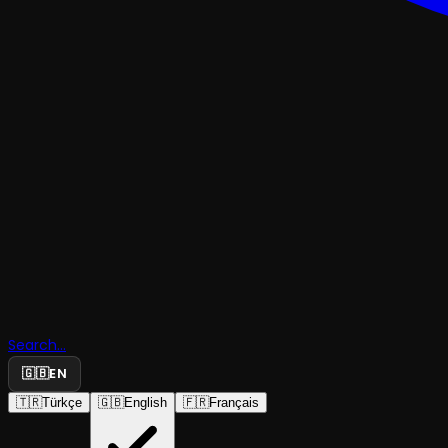
ÇOCUK & GENÇ
Profesör B
Search...
Haylaz
🇬🇧
EN
🇹🇷
Türkçe
🇬🇧
English
🇫🇷
Français