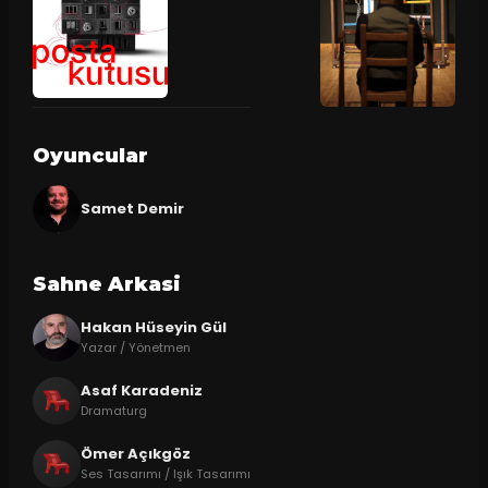
Oyuncular
Samet Demir
Sahne Arkasi
Hakan Hüseyin Gül
Yazar / Yönetmen
Asaf Karadeniz
Dramaturg
Ömer Açıkgöz
Ses Tasarımı / Işık Tasarımı