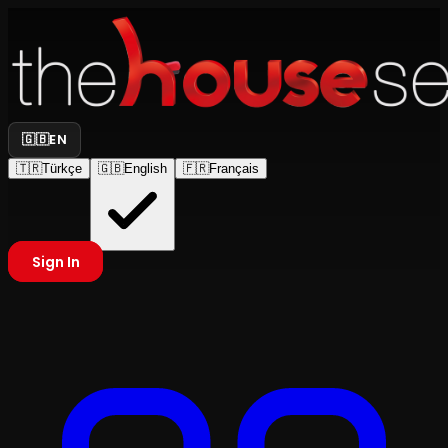
🇬🇧
EN
🇹🇷
Türkçe
🇬🇧
English
🇫🇷
Français
Sign In