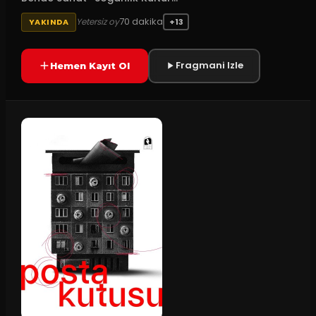
70
dakika
Yetersiz oy
YAKINDA
+13
Fragmani Izle
Hemen Kayıt Ol