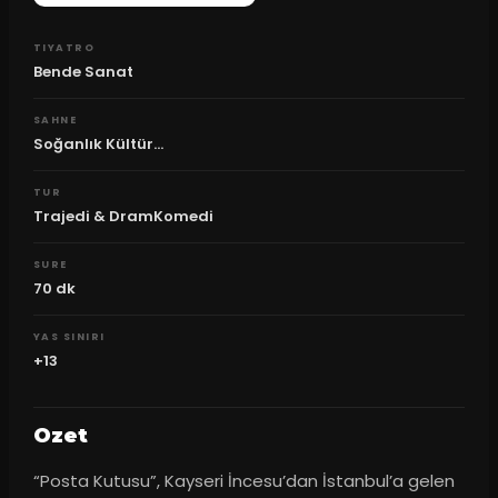
TIYATRO
Bende Sanat
SAHNE
Soğanlık Kültür...
TUR
Trajedi & DramKomedi
SURE
70
dk
YAS SINIRI
+13
Ozet
“Posta Kutusu”, Kayseri İncesu’dan İstanbul’a gelen 