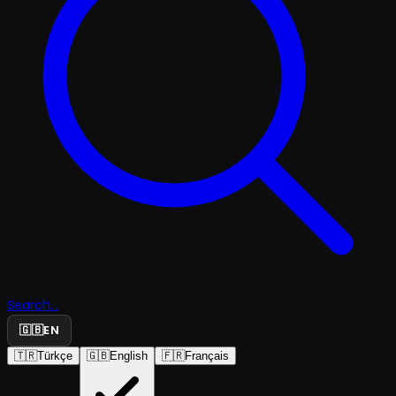
Search...
🇬🇧
EN
🇹🇷
Türkçe
🇬🇧
English
🇫🇷
Français