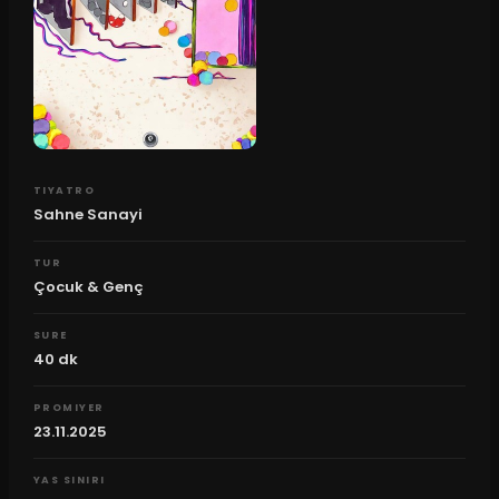
TIYATRO
Sahne Sanayi
TUR
Çocuk & Genç
SURE
40
dk
PROMIYER
23.11.2025
YAS SINIRI