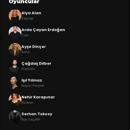
Oyuncular
Alya Alan
Zeynep
Arda Çayan Erdoğan
Can
Ayşe Dinçer
Anne
Çağdaş Dilber
Püsküllü
Işıl Yılmaz
Bayan Ponpon
Nehir Karapınar
Bonbon
Serhan Toksoy
Bay Saçaklı