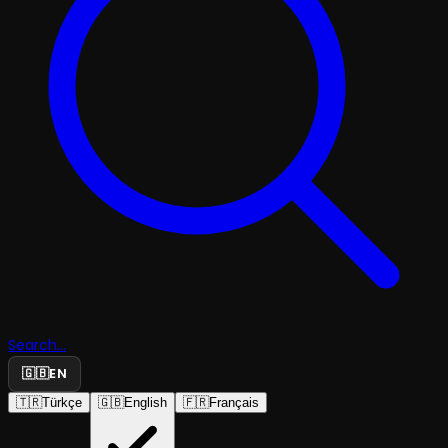
Search...
🇬🇧
EN
🇹🇷
Türkçe
🇬🇧
English
🇫🇷
Français