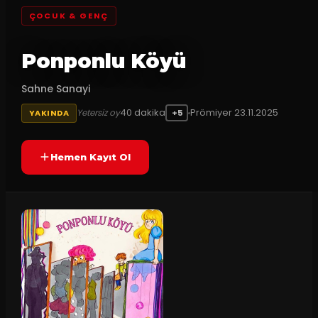
ÇOCUK & GENÇ
Ponponlu Köyü
Sahne Sanayi
40
dakika
Prömiyer
23.11.2025
Yetersiz oy
YAKINDA
+5
Hemen Kayıt Ol