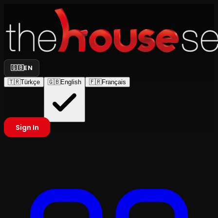
🇬🇧
EN
🇹🇷
Türkçe
🇬🇧
English
🇫🇷
Français
Sign In