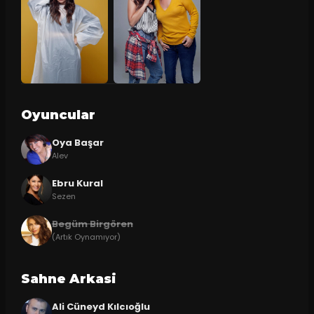
Oyuncular
Oya Başar
Alev
Ebru Kural
Sezen
Begüm Birgören
(Artık Oynamıyor)
Sahne Arkasi
Ali Cüneyd Kılcıoğlu