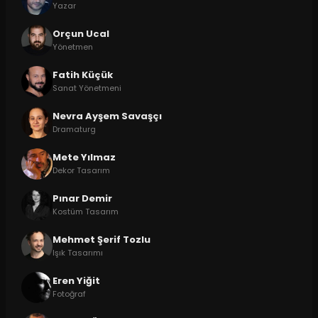
Yazar
Orçun Ucal
Yönetmen
Fatih Küçük
Sanat Yönetmeni
Nevra Ayşem Savaşçı
Dramaturg
Mete Yılmaz
Dekor Tasarım
Pınar Demir
Kostüm Tasarım
Mehmet Şerif Tozlu
Işık Tasarımı
Eren Yiğit
Fotoğraf