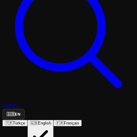
Search...
🇬🇧
EN
🇹🇷
Türkçe
🇬🇧
English
🇫🇷
Français