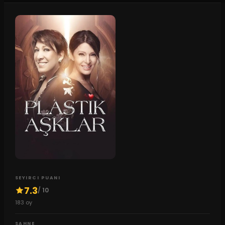
SEYIRCI PUANI
7.3
/ 10
183
oy
SAHNE