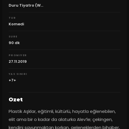
Duru Tiyatro (W...
TUR
Komedi
SURE
90
dk
PROMIYER
27.11.2019
YAS SINIRI
+7+
Ozet
Plastik Aşklar, eğitimli, kültürlü, hayatla eğlenebilen, 
elit ama bir o kadar da alaturka Alev’le; çekingen, 
kendini savunmaktan korkan, geleneklerden bihaber, 