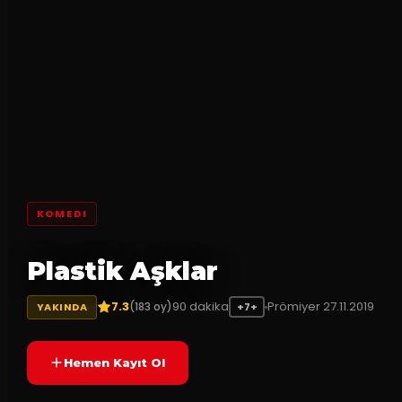
KOMEDI
Plastik Aşklar
7.3
90
dakika
Prömiyer
27.11.2019
(
183
oy)
YAKINDA
+7+
Hemen Kayıt Ol