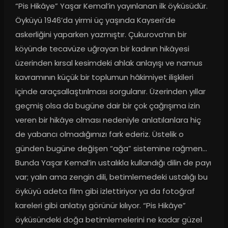
“Pis Hikâye” Yaşar Kemal’in yayınlanan ilk öyküsüdür. 
Öyküyü 1946’da yirmi üç yaşında Kayseri’de 
askerliğini yaparken yazmıştır. Çukurova’nın bir 
köyünde tecavüze uğrayan bir kadının hikâyesi 
üzerinden kırsal kesimdeki ahlak anlayışı ve namus 
kavramının küçük bir toplumun hâkimiyet ilişkileri 
içinde araçsallaştırılması sorgulanır. Üzerinden yıllar 
geçmiş olsa da bugüne dair bir çok çağrışıma izin 
veren bir hikâye olması nedeniyle anlatılanlara hiç 
de yabancı olmadığımızı fark ederiz. Üstelik o 
günden bugüne değişen “ağa” sistemine rağmen... 
Bunda Yaşar Kemal’in ustalıkla kullandığı dilin de payı 
var; yalın ama zengin dili, betimlemedeki ustalığı bu 
öyküyü adeta film gibi izlettiriyor ya da fotoğraf 
kareleri gibi anlatıyı görünür kılıyor. “Pis Hikâye” 
öyküsündeki doğa betimlemelerini ne kadar güzel 