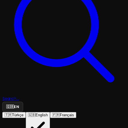
Search...
🇬🇧
EN
🇹🇷
Türkçe
🇬🇧
English
🇫🇷
Français