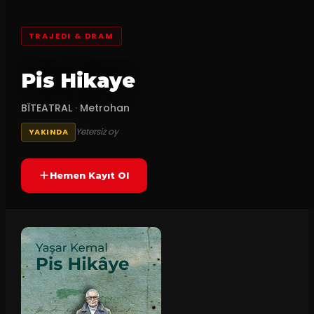
TRAJEDI & DRAM
Pis Hikaye
BÏTEATRAL
·
Metrohan
Yetersiz oy
YAKINDA
Hemen Kayıt Ol