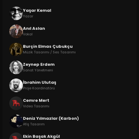
Yaşar Kemal
Yazar
Anıl Aslan
Vokal
Burçin Elmas Çubukçu
Müzik Tasarımı / Ses Tasarımı
Zeynep Erdem
Sanat Yönetmeni
İbrahim Ulutaş
Proje Koordinatörü
Cemre Mert
Video Tasarımı
Deniz Yılmazlar (Karbon)
Afiş Tasarım
Ekin Başak Akgül