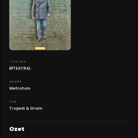
TIYATRO
BÏTEATRAL
SAHNE
Metrohan
TUR
Trajedi & Dram
Ozet