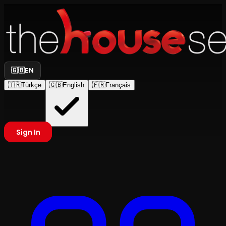
🇬🇧
EN
🇹🇷
Türkçe
🇬🇧
English
🇫🇷
Français
Sign In