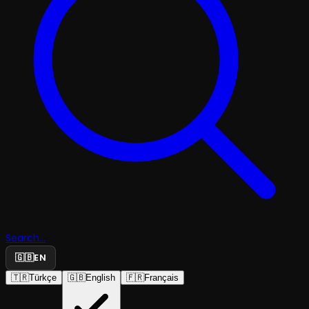
Search...
🇬🇧
EN
🇹🇷
Türkçe
🇬🇧
English
🇫🇷
Français