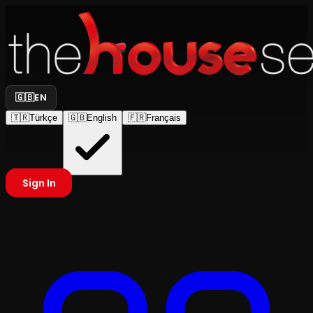
🇬🇧
EN
🇹🇷
Türkçe
🇬🇧
English
🇫🇷
Français
Sign In