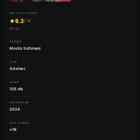
SEYIRCI PUANI
8.3
/ 10
65
oy
SAHNE
Moda Sahnesi
TUR
Gösteri
SURE
105
dk
PROMIYER
2024
YAS SINIRI
+18