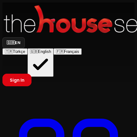
🇬🇧
EN
🇹🇷
Türkçe
🇬🇧
English
🇫🇷
Français
Sign In