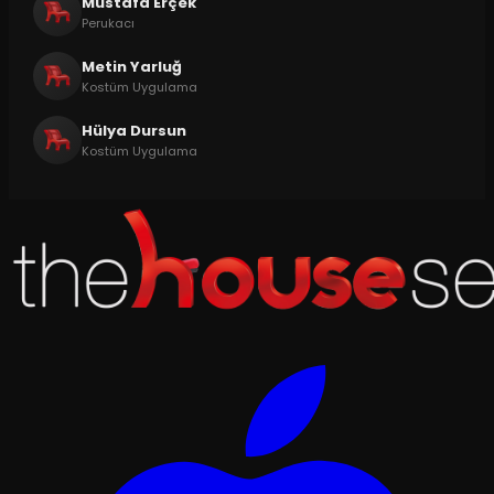
Mustafa Erçek
Perukacı
Metin Yarluğ
Kostüm Uygulama
Hülya Dursun
Kostüm Uygulama