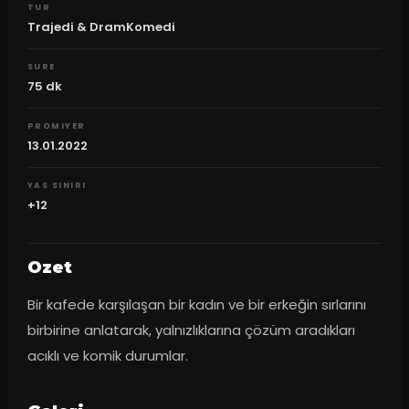
TUR
Trajedi & DramKomedi
SURE
75
dk
PROMIYER
13.01.2022
YAS SINIRI
+12
Ozet
Bir kafede karşılaşan bir kadın ve bir erkeğin sırlarını 
birbirine anlatarak, yalnızlıklarına çözüm aradıkları 
acıklı ve komik durumlar.