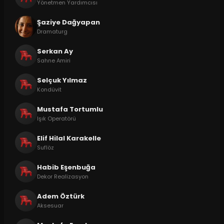
Yönetmen Yardımcısı
Şaziye Dağyapan
Dramaturg
Serkan Ay
Sahne Amiri
Selçuk Yılmaz
Kondüvit
Mustafa Tortumlu
Işık Operatörü
Elif Hilal Karakelle
Suflöz
Habib Eşenbuğa
Dekor Realizasyon
Adem Öztürk
Aksesuar