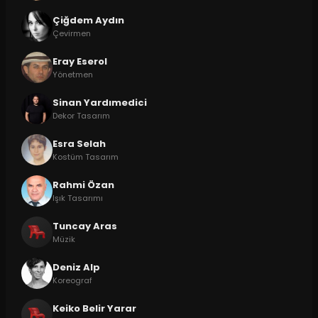
Çiğdem Aydın
Çevirmen
Eray Eserol
Yönetmen
Sinan Yardımedici
Dekor Tasarım
Esra Selah
Kostüm Tasarım
Rahmi Özan
Işık Tasarımı
Tuncay Aras
Müzik
Deniz Alp
Koreograf
Keiko Belir Yarar