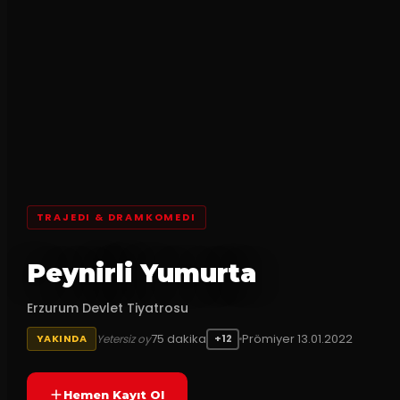
TRAJEDI & DRAMKOMEDI
Peynirli Yumurta
Erzurum Devlet Tiyatrosu
75
dakika
Prömiyer
13.01.2022
Yetersiz oy
YAKINDA
+12
Hemen Kayıt Ol