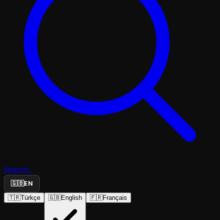
Search...
🇬🇧
EN
🇹🇷
Türkçe
🇬🇧
English
🇫🇷
Français