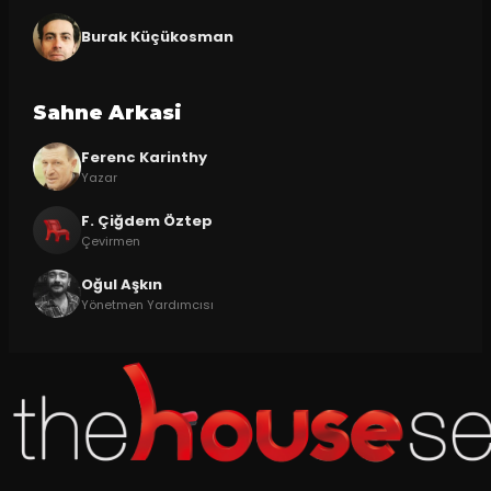
Burak Küçükosman
Sahne Arkasi
Ferenc Karinthy
Yazar
F. Çiğdem Öztep
Çevirmen
Oğul Aşkın
Yönetmen Yardımcısı