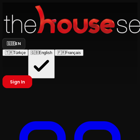
🇬🇧
EN
🇹🇷
Türkçe
🇬🇧
English
🇫🇷
Français
Sign In