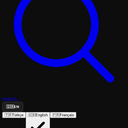
Search...
🇬🇧
EN
🇹🇷
Türkçe
🇬🇧
English
🇫🇷
Français