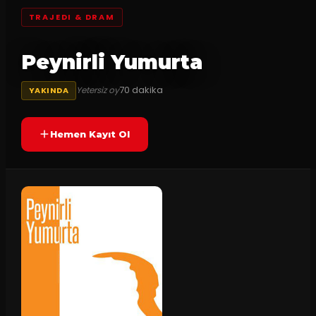
TRAJEDI & DRAM
Peynirli Yumurta
70
dakika
Yetersiz oy
YAKINDA
Hemen Kayıt Ol