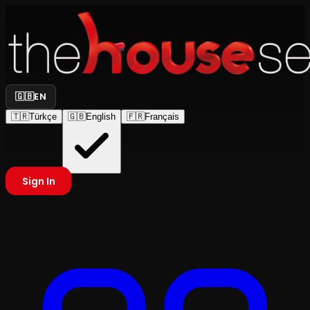
🇬🇧
EN
🇹🇷
Türkçe
🇬🇧
English
🇫🇷
Français
Sign In