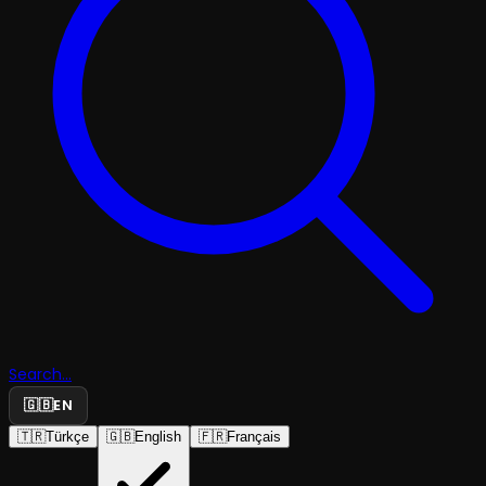
Search...
🇬🇧
EN
🇹🇷
Türkçe
🇬🇧
English
🇫🇷
Français