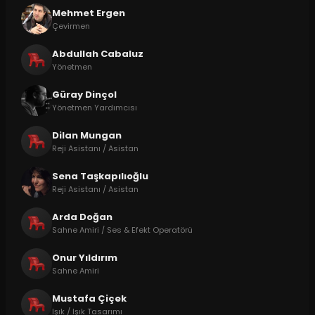
Mehmet Ergen
Çevirmen
Abdullah Cabaluz
Yönetmen
Güray Dinçol
Yönetmen Yardımcısı
Dilan Mungan
Reji Asistanı / Asistan
Sena Taşkapılıoğlu
Reji Asistanı / Asistan
Arda Doğan
Sahne Amiri / Ses & Efekt Operatörü
Onur Yıldırım
Sahne Amiri
Mustafa Çiçek
Işık / Işık Tasarımı