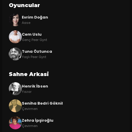
Oyuncular
Evrim Doğan
Aase
Cem Uslu
Genç Peer Gynt
Tuna Öztunca
Yaşlı Peer Gynt
Sahne Arkasi
Henrik İbsen
Yazar
Seniha Bedri Göknil
Çevirmen
Zehra İpşiroğlu
Çevirmen