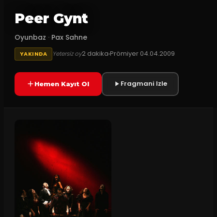
Peer Gynt
Oyunbaz
·
Pax Sahne
2
dakika
Prömiyer
04.04.2009
Yetersiz oy
YAKINDA
Fragmani Izle
Hemen Kayıt Ol