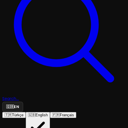
Search...
🇬🇧
EN
🇹🇷
Türkçe
🇬🇧
English
🇫🇷
Français