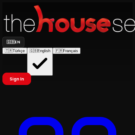
🇬🇧
EN
🇹🇷
Türkçe
🇬🇧
English
🇫🇷
Français
Sign In