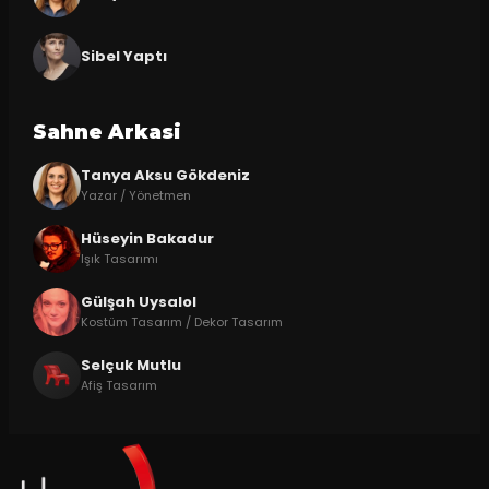
Sibel Yaptı
Sahne Arkasi
Tanya Aksu Gökdeniz
Yazar / Yönetmen
Hüseyin Bakadur
Işık Tasarımı
Gülşah Uysalol
Kostüm Tasarım / Dekor Tasarım
Selçuk Mutlu
Afiş Tasarım