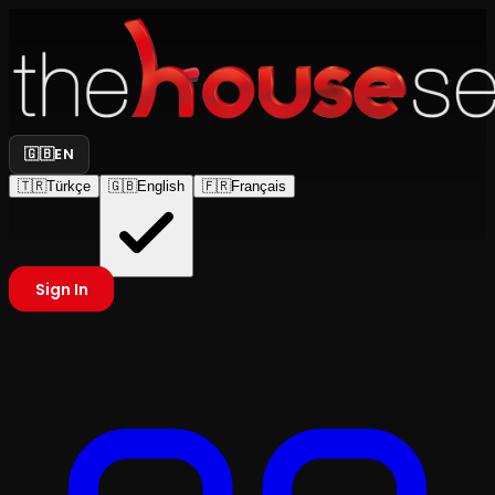
🇬🇧
EN
🇹🇷
Türkçe
🇬🇧
English
🇫🇷
Français
Sign In