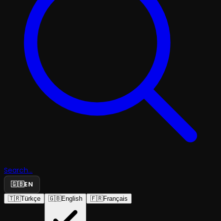
Search...
🇬🇧
EN
🇹🇷
Türkçe
🇬🇧
English
🇫🇷
Français