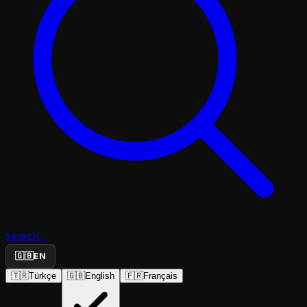
Search...
🇬🇧
EN
🇹🇷
Türkçe
🇬🇧
English
🇫🇷
Français