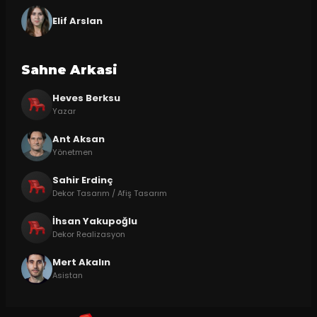
Elif Arslan
Sahne Arkasi
Heves Berksu
Yazar
Ant Aksan
Yönetmen
Sahir Erdinç
Dekor Tasarım / Afiş Tasarım
İhsan Yakupoğlu
Dekor Realizasyon
Mert Akalın
Asistan