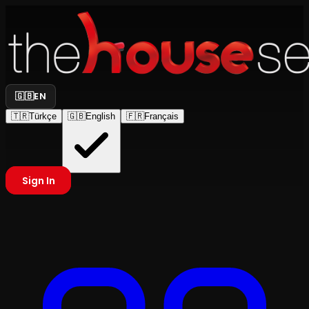
🇬🇧
EN
🇹🇷
Türkçe
🇬🇧
English
🇫🇷
Français
Sign In