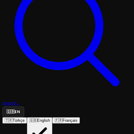
Search...
🇬🇧
EN
🇹🇷
Türkçe
🇬🇧
English
🇫🇷
Français