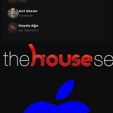
Yazar
Ant Aksan
Yönetmen
İlayda Ağa
Işık Operatörü