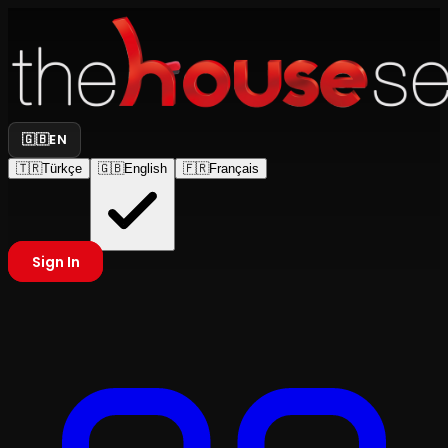
🇬🇧
EN
🇹🇷
Türkçe
🇬🇧
English
🇫🇷
Français
Sign In