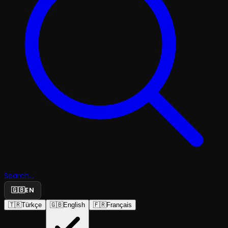
Search...
🇬🇧
EN
🇹🇷
Türkçe
🇬🇧
English
🇫🇷
Français