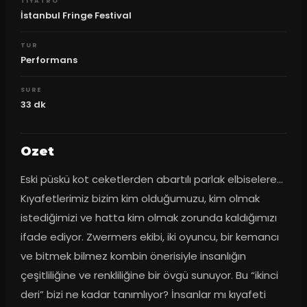
TIYATRO
İstanbul Fringe Festival
TUR
Performans
SURE
33
dk
Ozet
Eski püskü kot ceketlerden abartılı parlak elbiselere… 
Kıyafetlerimiz bizim kim olduğumuzu, kim olmak 
istediğimizi ve hatta kim olmak zorunda kaldığımızı 
ifade ediyor. Zwermers ekibi, iki oyuncu, bir kemancı 
ve bitmek bilmez kombin önerisiyle insanlığın 
çeşitliliğine ve renkliliğine bir övgü sunuyor. Bu “ikinci 
deri” bizi ne kadar tanımlıyor? İnsanlar mı kıyafeti 