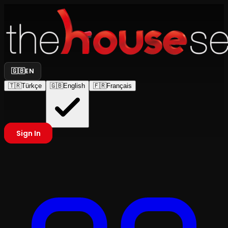
🇬🇧
EN
🇹🇷
Türkçe
🇬🇧
English
🇫🇷
Français
Sign In