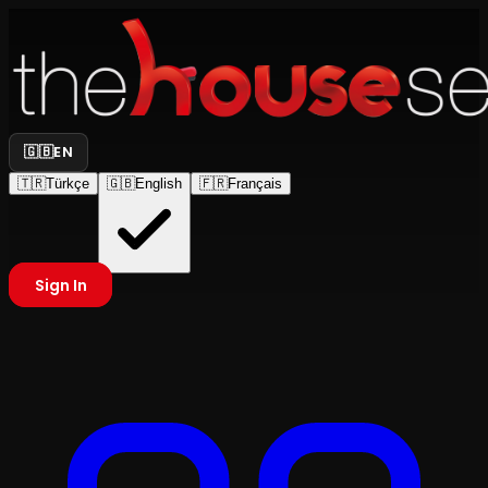
🇬🇧
EN
🇹🇷
Türkçe
🇬🇧
English
🇫🇷
Français
Sign In