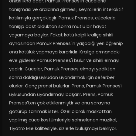
onları ikna eder. Pamuk Prenses'in cücelerle 
tanışması ve aralarına girmesi, seyircilerin interaktif 
katılımıyla gerçekleşir. Pamuk Prenses, cücelerle 
tanışıp dost olduktan sonra mutlu bir hayat 
yaşamaya başlar. Fakat kötü kalpli kraliçe sihirli 
aynasından Pamuk Prenses'in yaşadığı yeri öğrenip 
ona kötülük yapmaya kararlıdır. Kraliçe ormandaki 
eve giderek Pamuk Prenses'i bulur ve sihirli elmayı 
yedirir. Cüceler, Pamuk Prenses elmayı yedikten 
sonra daldığı uykudan uyandırmak için seferber 
olurlar. Genç prensi bulurlar. Prens, Pamuk Prenses'i 
uykusundan uyandırmayı başarır. Prens, Pamuk 
Prenses'ten çok etkilenmiştir ve onu sarayına 
götürüp tanımak ister. Özel olarak maskottan 
yapılmış cüce kostümleriyle sahnelenen müzikal, 
Tiyatro Mie kalitesiyle, sizlerle buluşmayı bekliyor.