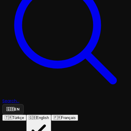
Search...
🇬🇧
EN
🇹🇷
Türkçe
🇬🇧
English
🇫🇷
Français