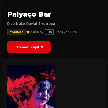
Palyaço Bar
Diyarbakır Devlet Tiyatrosu
7.3
Prömiyer
2025
(
15
oy)
YAKINDA
+16
Hemen Kayıt Ol