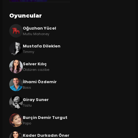
Oyuncular
Oğuzhan Yücel
Mutlu Mahoney
Mustafa Dileklen
Timmy
Selver Kılıç
Öldüren cazibe
İlhami Özdemir
Boss
Giray Suner
Tozlu
Burçin Demir Turgut
Popo
Kader Durkadın Öner