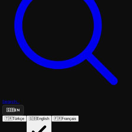
Search...
🇬🇧
EN
🇹🇷
Türkçe
🇬🇧
English
🇫🇷
Français