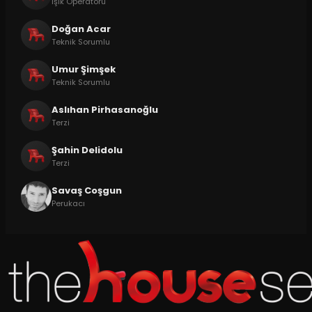
Işık Operatörü
Doğan Acar
Teknik Sorumlu
Umur Şimşek
Teknik Sorumlu
Aslıhan Pirhasanoğlu
Terzi
Şahin Delidolu
Terzi
Savaş Coşgun
Perukacı