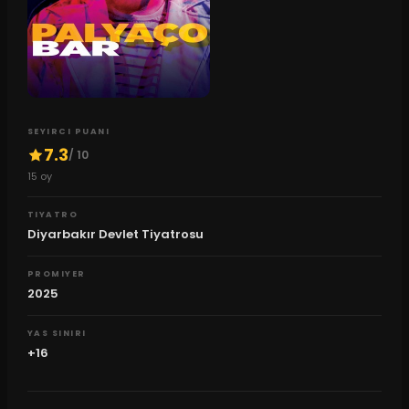
SEYIRCI PUANI
7.3
/ 10
15
oy
TIYATRO
Diyarbakır Devlet Tiyatrosu
PROMIYER
2025
YAS SINIRI
+16