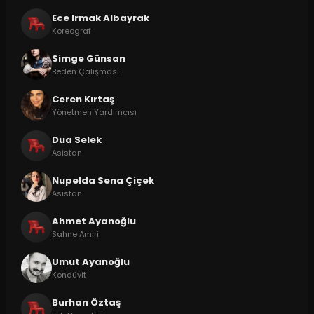
Ece Irmak Albayrak
Koreograf
Simge Günsan
Beden Çalışması
Ceren Kırtaş
Yönetmen Yardımcısı
Dua Selek
Asistan
Nupelda Sena Çiçek
Asistan
Ahmet Ayanoğlu
Sahne Amiri
Umut Ayanoğlu
Kondüvit
Burhan Öztaş