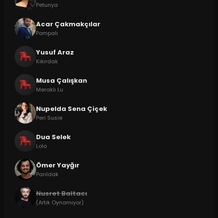
Petunya
Acar Çakmakçılar
Pompalı
Yusuf Araz
Kıkırdak
Musa Çalışkan
Meraklı Lu
Nupelda Sena Çiçek
Peri Susie
Dua Selek
Lolo
Ömer Yayğır
Parıldak
Nusret Baltacı
(Artık Oynamıyor)