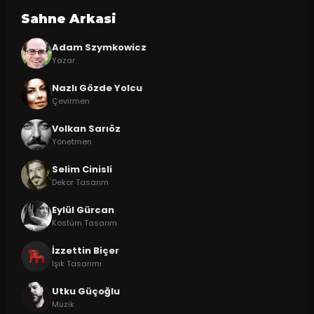
Sahne Arkasi
Adam Szymkowicz
Yazar
Nazlı Gözde Yolcu
Çevirmen
Volkan Sarıöz
Yönetmen
Selim Cinisli
Dekor Tasarım
Eylül Gürcan
Kostüm Tasarım
İzzettin Biçer
Işık Tasarımı
Utku Güçoğlu
Müzik