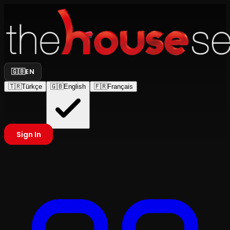
🇬🇧
EN
🇹🇷
Türkçe
🇬🇧
English
🇫🇷
Français
Sign In