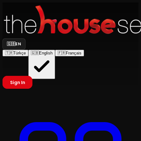
🇬🇧
EN
🇹🇷
Türkçe
🇬🇧
English
🇫🇷
Français
Sign In