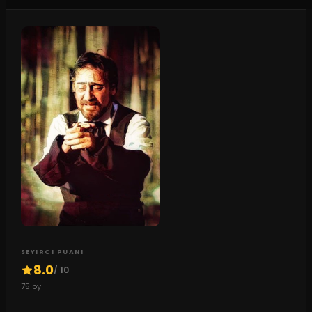
SEYIRCI PUANI
8.0
/ 10
75
oy