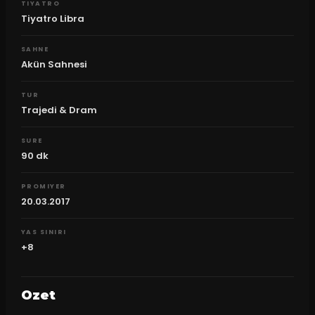
TIYATRO
Tiyatro Libra
SAHNE
Akün Sahnesi
TUR
Trajedi & Dram
SURE
90
dk
PROMIYER
20.03.2017
YAS SINIRI
+8
Ozet