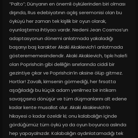
“Palto”; Dünyanın en önemli öykülerinden biri olması 
dışında, Rus edebiyatının açılış seremonisi olan bu 
öyküyü her zaman tek kişilik bir oyun olarak, 
oyunlaştırma ihtiyacı vardır. Nedeni Jean Cosmos’un 
adaptasyonun dönemi anlatmada yakaladığı 
başarıyı baş karakter Akaki Akakievich’i anlatmada 
gösterememesindendir. Akaki Akakievich, tıpkı halefi 
olan Poprishcin gibi deliliğin sınırlarında ciddi bir 
gezintiye çıkar ve Poprishcin’in aksine ölüp gitmez. 
Hortlar! Zavallı, kimsenin görmediği, her fırsatta 
aşağıladığı bu küçük adam yenilmez bir intikam 
savaşçısına dönüşür ve tüm düşmanlarını alt edene 
kadar kente musallat olur. Akaki Akakievich’in 
hikayesi o kadar özeldir ki; onu kalabalığın içinde 
gördüğümüz tüm öykü ya da oyun boyunca aslında 
hep yapayalnızdır. Kalabalığın aydınlatamadığı tek 