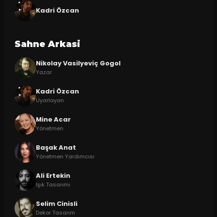
Kadri Özcan
Sahne Arkasi
Nikolay Vasilyeviç Gogol
Yazar
Kadri Özcan
Uyarlayan
Mine Acar
Yönetmen
Başak Anat
Yönetmen Yardımcısı
Ali Ertekin
Işık Tasarımı
Selim Cinisli
Dekor Tasarım