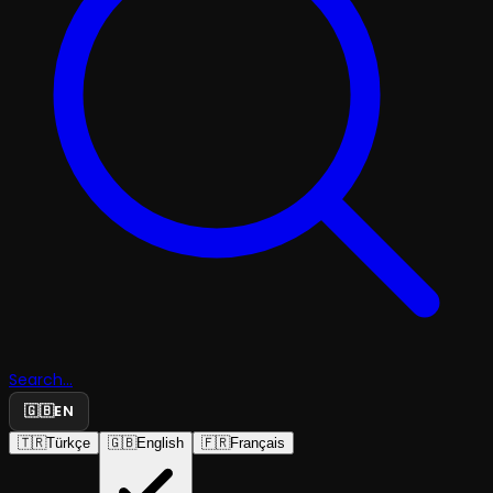
Search...
🇬🇧
EN
🇹🇷
Türkçe
🇬🇧
English
🇫🇷
Français