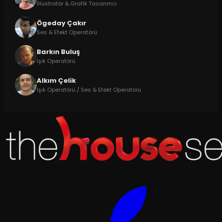
İllüstratör & Grafik Tasarımcı
Ögeday Çakır
Ses & Efekt Operatörü
Barkın Buluş
Işık Operatörü
Alkım Çelik
Işık Operatörü / Ses & Efekt Operatörü