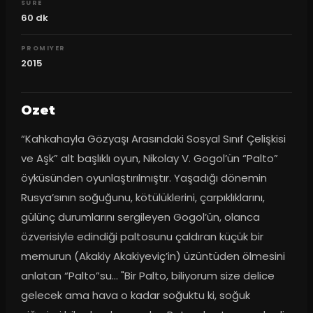
SURE
60
dk
PROMIYER
2015
Ozet
“Kahkahayla Gözyaşı Arasındaki Sosyal Sınıf Çelişkisi 
ve Aşk” alt başlıklı oyun, Nikolay V. Gogol’ün “Palto” 
öyküsünden oyunlaştırılmıştır. Yaşadığı dönemin 
Rusya’sının soğuğunu, kötülüklerini, çarpıklıklarını, 
gülünç durumlarını sergileyen Gogol’ün, olanca 
özverisiyle edindiği paltosunu çaldıran küçük bir 
memurun (Akakiy Akakiyeviç’in) üzüntüden ölmesini 
anlatan “Palto”su… "Bir Palto, biliyorum size delice 
gelecek ama hava o kadar soğuktu ki, soğuk 