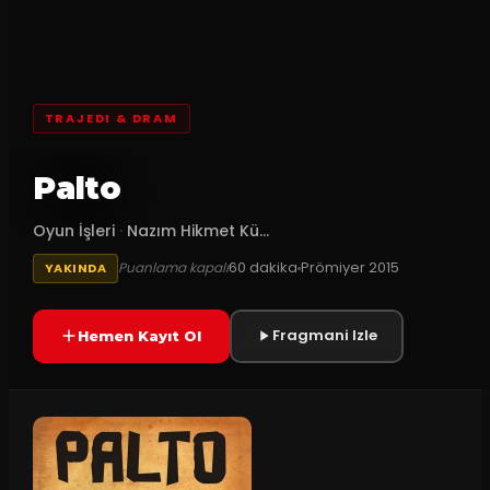
TRAJEDI & DRAM
Palto
Oyun İşleri
·
Nazım Hikmet Kü...
60
dakika
Prömiyer
2015
Puanlama kapalı
YAKINDA
Fragmani Izle
Hemen Kayıt Ol