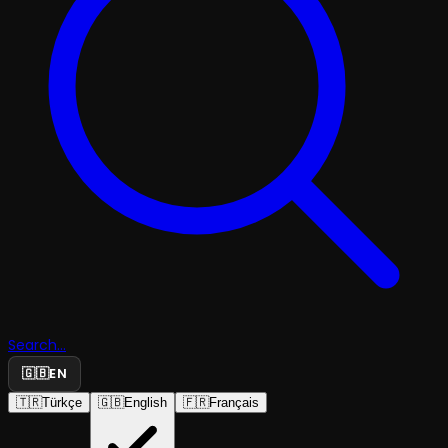
Search...
🇬🇧
EN
🇹🇷
Türkçe
🇬🇧
English
🇫🇷
Français