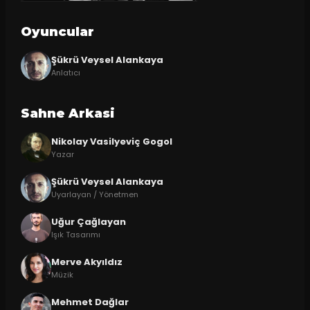
Oyuncular
Şükrü Veysel Alankaya
Anlatıcı
Sahne Arkasi
Nikolay Vasilyeviç Gogol
Yazar
Şükrü Veysel Alankaya
Uyarlayan / Yönetmen
Uğur Çağlayan
Işık Tasarımı
Merve Akyıldız
Müzik
Mehmet Dağlar