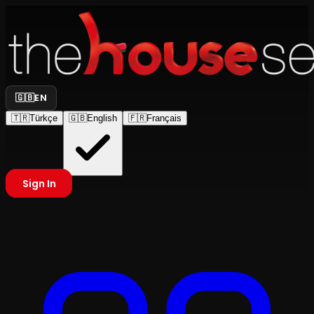
🇬🇧
EN
🇹🇷
Türkçe
🇬🇧
English
🇫🇷
Français
Sign In