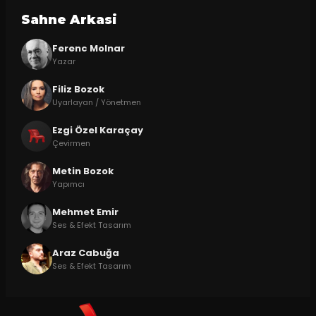
Sahne Arkasi
Ferenc Molnar
Yazar
Filiz Bozok
Uyarlayan / Yönetmen
Ezgi Özel Karaçay
Çevirmen
Metin Bozok
Yapımcı
Mehmet Emir
Ses & Efekt Tasarım
Araz Cabuğa
Ses & Efekt Tasarım