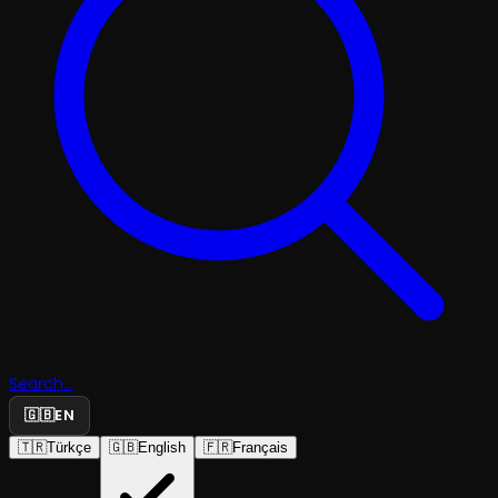
Search...
🇬🇧
EN
🇹🇷
Türkçe
🇬🇧
English
🇫🇷
Français