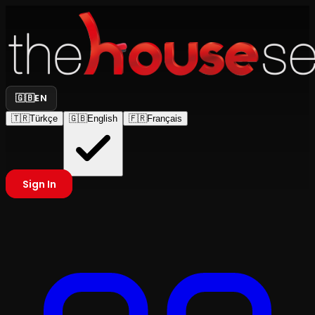
🇬🇧
EN
🇹🇷
Türkçe
🇬🇧
English
🇫🇷
Français
Sign In