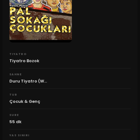
TIYATRO
Tiyatro Bozok
SAHNE
Duru Tiyatro (W...
TUR
Çocuk & Genç
SURE
55
dk
YAS SINIRI