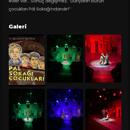
evler var… Sonuç değişmez, “Dünyanın bütün 
çocukları Pál Sokağı’ndandır!”
Galeri