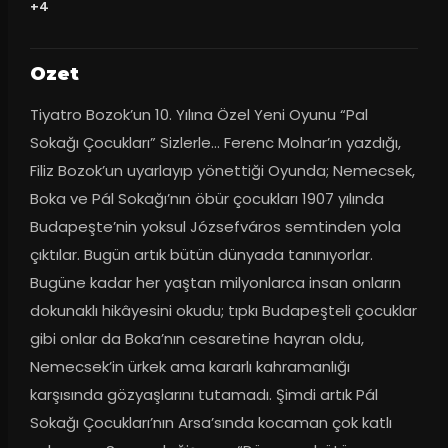
+4
Ozet
Tiyatro Bozok’un 10. Yılına Özel Yeni Oyunu “Pal 
Sokağı Çocukları” Sizlerle… Ferenc Molnar’ın yazdığı, 
Filiz Bozok’un uyarlayıp yönettiği Oyunda; Nemecsek, 
Boka ve Pál Sokağı’nın öbür çocukları 1907 yılında 
Budapeşte’nin yoksul Józsefváros semtinden yola 
çıktılar. Bugün artık bütün dünyada tanınıyorlar. 
Bugüne kadar her yaştan milyonlarca insan onların 
dokunaklı hikâyesini okudu; tıpkı Budapeşteli çocuklar 
gibi onlar da Boka’nın cesaretine hayran oldu, 
Nemecsek’in ürkek ama kararlı kahramanlığı 
karşısında gözyaşlarını tutamadı. Şimdi artık Pál 
Sokağı Çocukları’nın Arsa’sında kocaman çok katlı 