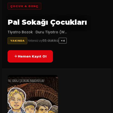
ÇOCUK & GENÇ
Pal Sokağı Çocukları
Tiyatro Bozok
·
Duru Tiyatro (W...
55
dakika
Yetersiz oy
YAKINDA
+4
Hemen Kayıt Ol