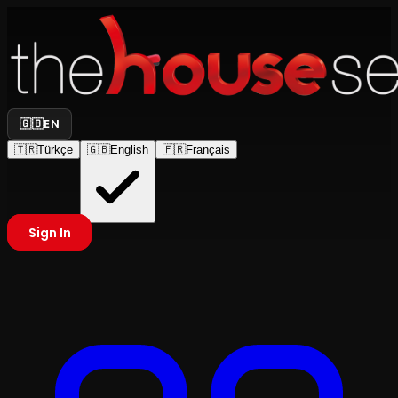
🇬🇧
EN
🇹🇷
Türkçe
🇬🇧
English
🇫🇷
Français
Sign In