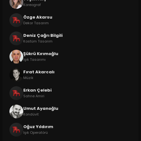
Koreograf
Özge Akarsu
Dekor Tasarım
Deniz Çağrı Bilgili
Kostüm Tasarım
Şükrü Kırımoğlu
Işık Tasarımı
Fırat Akarcalı
Müzik
Erkan Çelebi
Sahne Amiri
Umut Ayanoğlu
Kondüvit
Oğuz Yıldırım
Işık Operatörü