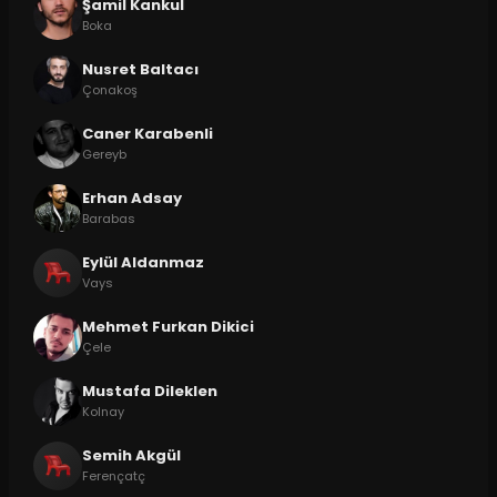
Şamil Kankul
Boka
Nusret Baltacı
Çonakoş
Caner Karabenli
Gereyb
Erhan Adsay
Barabas
Eylül Aldanmaz
Vays
Mehmet Furkan Dikici
Çele
Mustafa Dileklen
Kolnay
Semih Akgül
Ferençatç