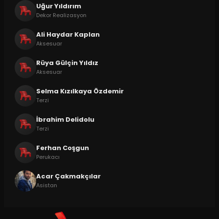
Uğur Yıldırım
Dekor Realizasyon
Ali Haydar Kaplan
Aksesuar
Rüya Gülçin Yıldız
Aksesuar
Selma Kızılkaya Özdemir
Terzi
İbrahim Delidolu
Terzi
Ferhan Coşgun
Perukacı
Acar Çakmakçılar
Asistan