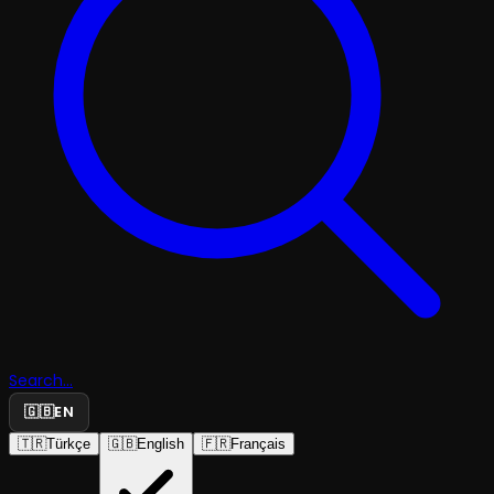
Search...
🇬🇧
EN
🇹🇷
Türkçe
🇬🇧
English
🇫🇷
Français