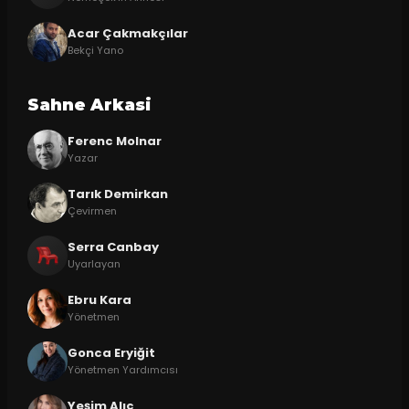
Acar Çakmakçılar
Bekçi Yano
Sahne Arkasi
Ferenc Molnar
Yazar
Tarık Demirkan
Çevirmen
Serra Canbay
Uyarlayan
Ebru Kara
Yönetmen
Gonca Eryiğit
Yönetmen Yardımcısı
Yeşim Alıç