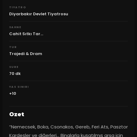
TIYATRO
Diyarbakır Devlet Tiyatrosu
SAHNE
Cahit Sıtkı Tar...
TUR
Trajedi & Dram
SURE
70
dk
YAS SINIRI
+10
Ozet
“Nemecsek, Boka, Csonakos, Gereb, Feri Ats, Pasztor 
Kardeşler ve diğerleri… Binalarla kuşatılmış arsa için 