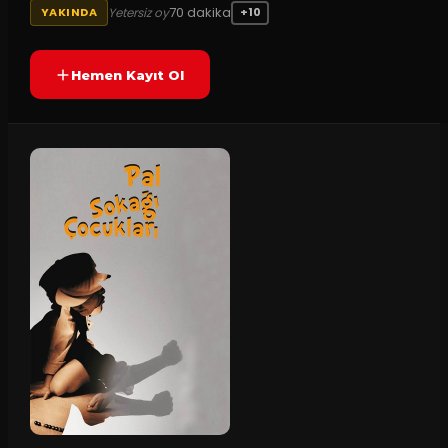
70
dakika
Yetersiz oy
YAKINDA
+10
Hemen Kayıt Ol