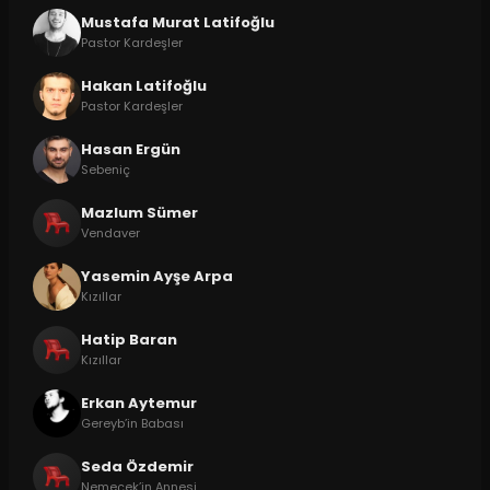
Mustafa Murat Latifoğlu
Pastor Kardeşler
Hakan Latifoğlu
Pastor Kardeşler
Hasan Ergün
Sebeniç
Mazlum Sümer
Vendaver
Yasemin Ayşe Arpa
Kızıllar
Hatip Baran
Kızıllar
Erkan Aytemur
Gereyb’in Babası
Seda Özdemir
Nemeçek’in Annesi