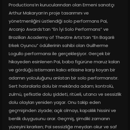
Productions’ın kurucularından olan Ermeni sanatçı 
Arthur Makaryan’ın proje tasarımını ve 
yönetmenliğini üstlendiği solo performans Pai, 
Arcanjo Awards’tan “En İyi Solo Performans” ve 
Brazilian Academy of Theatre Arts’tan “En Başarılı 
Erkek Oyuncu” ödüllerinin sahibi olan Guilherme 
Logullo performansı ile gerçekleşiyor. Gerçek bir 
hikayeden esinlenen Pai, baba figürüne maruz kalan 
ve gördüğü istismarın kalıcı etkisine karşı koyan bir 
adamın yolculuğunu anlatan bir solo performanstır. 
Sert hatıralarla dolu bir mekânda adam; kontrolü, 
zulmü, şefkatle dolu şiddeti, ritüeli, utancı ve sessizlik 
dolu olayları yeniden yaşar. Onu takip eden 
geçmişinden ziyade; açık olmayı, kapalılık hissini ve 
benlik duygusunu arar. Geçmiş, şimdiki zamanın 
yüzeyini kırarken; Pai sessizliğe meydan okur ve saf 