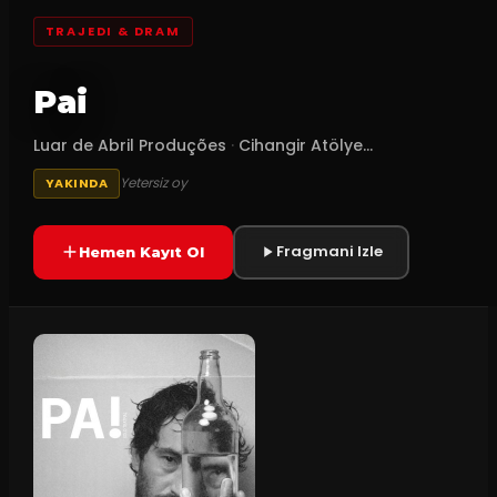
TRAJEDI & DRAM
Pai
Luar de Abril Produções
·
Cihangir Atölye...
Yetersiz oy
YAKINDA
Fragmani Izle
Hemen Kayıt Ol