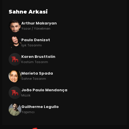
Sahne Arkasi
Arthur Makaryan
Yazar / Yönetmen
Paulo Denizot
Işık Tasarımı
Karen Brusttolin
Kostüm Tasarım
Marieta Spada
Sahne Tasarım
João Paulo Mendonça
Müzik
Guilherme Legullo
Yapımcı