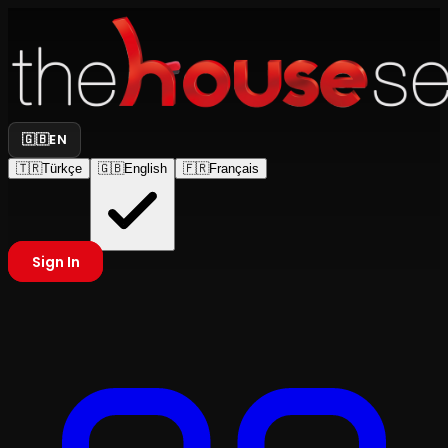
🇬🇧
EN
🇹🇷
Türkçe
🇬🇧
English
🇫🇷
Français
Sign In