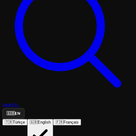
Search...
🇬🇧
EN
🇹🇷
Türkçe
🇬🇧
English
🇫🇷
Français