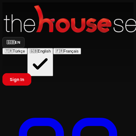
🇬🇧
EN
🇹🇷
Türkçe
🇬🇧
English
🇫🇷
Français
Sign In