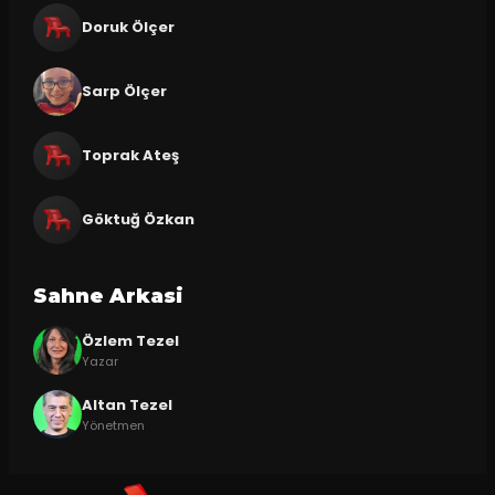
Doruk Ölçer
Sarp Ölçer
Toprak Ateş
Göktuğ Özkan
Sahne Arkasi
Özlem Tezel
Yazar
Altan Tezel
Yönetmen