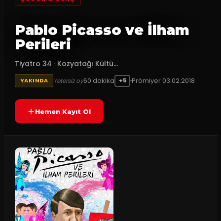
Pablo Picasso ve İlham
Perileri
Tiyatro 34
·
Kozyatağı Kültü...
60
dakika
Prömiyer
03.02.2018
Yetersiz oy
YAKINDA
+5
Hemen Kayıt Ol