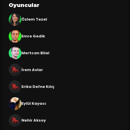
Oyuncular
Özlem Tezel
Emre Gedik
Mertcan Bilal
İrem Avlar
Erika Defne Kılıç
Eylül Kayacı
Nehir Aksoy