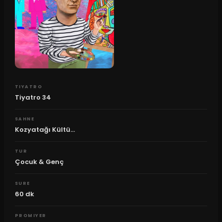
TIYATRO
Tiyatro 34
SAHNE
Kozyatağı Kültü...
TUR
Çocuk & Genç
SURE
60
dk
PROMIYER