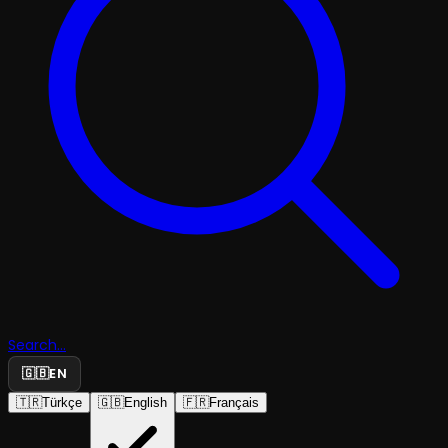
Search...
🇬🇧
EN
🇹🇷
Türkçe
🇬🇧
English
🇫🇷
Français