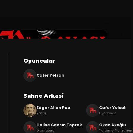
Oyuncular
Cafer Yelsalı
Sahne Arkasi
Edgar Allan Poe
Cafer Yelsalı
Yazar
Uyarlayan
Halise Cansın Toprak
Okan Akoğlu
Dramaturg
Yardımcı Yönetmen