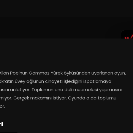
Allan Poe'nun Gammaz Yürek öyküsünden uyarlanan oyun, 
okratın üvey oğlunun cinayeti işlediğini ispatlamaya 
asını anlatıyor. Toplumun ona deli muamelesi yapmasını 
amıyor. Gerçek makamını istiyor. Oyunda o da toplumu 
or.
ri