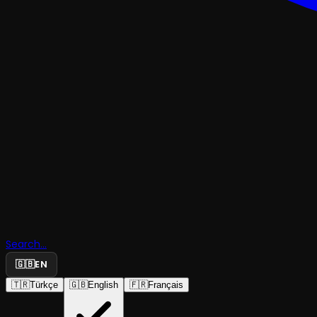
TRAJEDI & DRAM
Search...
''P.'' Davas
🇬🇧
EN
🇹🇷
Türkçe
🇬🇧
English
🇫🇷
Français