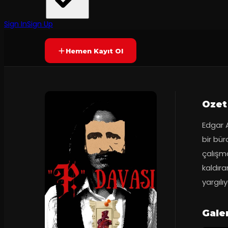
Antalya Halk Tiyatrosu
35
dakika
Yetersiz oy
YAKINDA
+13
Sign In
Sign Up
Hemen Kayıt Ol
Ozet
Edgar 
bir bür
çalışm
kaldır
yargılıy
Gale