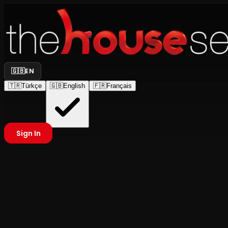
🇬🇧
EN
🇹🇷
Türkçe
🇬🇧
English
🇫🇷
Français
Sign In