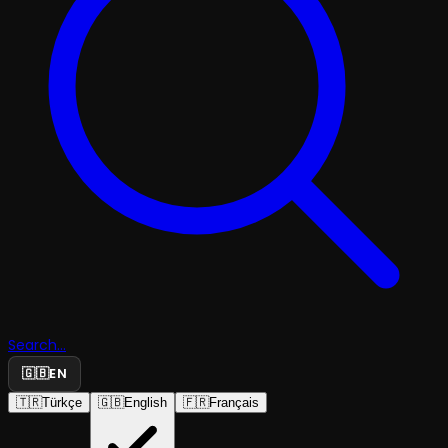
Search...
🇬🇧
EN
🇹🇷
Türkçe
🇬🇧
English
🇫🇷
Français