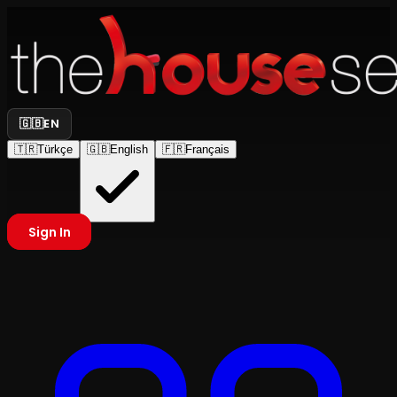
🇬🇧
EN
🇹🇷
Türkçe
🇬🇧
English
🇫🇷
Français
Sign In