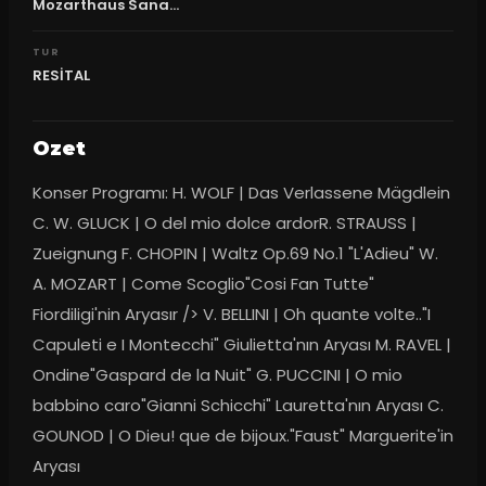
Mozarthaus Sana...
TUR
RESİTAL
Ozet
Konser Programı: H. WOLF | Das Verlassene Mägdlein 
C. W. GLUCK | O del mio dolce ardorR. STRAUSS | 
Zueignung F. CHOPIN | Waltz Op.69 No.1 "L'Adieu" W. 
A. MOZART | Come Scoglio"Cosi Fan Tutte" 
Fiordiligi'nin Aryasır /> V. BELLINI | Oh quante volte.."I 
Capuleti e I Montecchi" Giulietta'nın Aryası M. RAVEL | 
Ondine"Gaspard de la Nuit" G. PUCCINI | O mio 
babbino caro"Gianni Schicchi" Lauretta'nın Aryası C. 
GOUNOD | O Dieu! que de bijoux."Faust" Marguerite'in 
Aryası