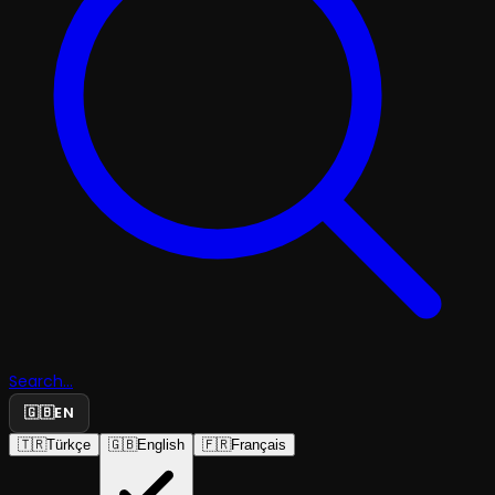
Search...
🇬🇧
EN
🇹🇷
Türkçe
🇬🇧
English
🇫🇷
Français