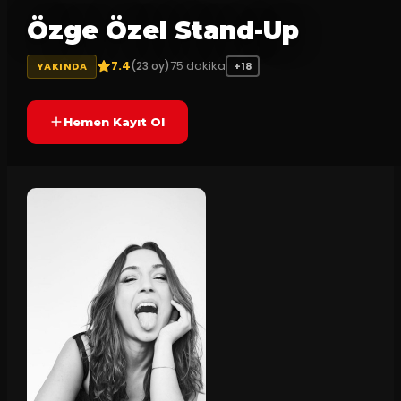
Özge Özel Stand-Up
7.4
75
dakika
(
23
oy)
YAKINDA
+18
Hemen Kayıt Ol