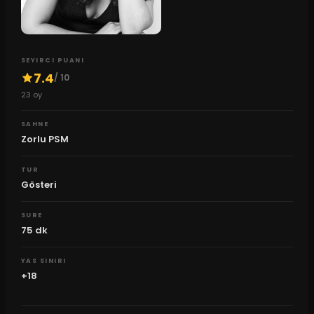
SEYIRCI PUANI
7.4
/ 10
23
oy
SAHNE
Zorlu PSM
TUR
Gösteri
SURE
75
dk
YAS SINIRI
+18