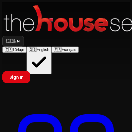
🇬🇧
EN
🇹🇷
Türkçe
🇬🇧
English
🇫🇷
Français
Sign In