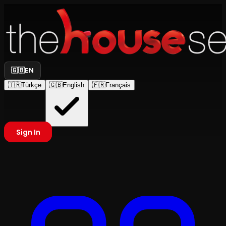
🇬🇧
EN
🇹🇷
Türkçe
🇬🇧
English
🇫🇷
Français
Sign In