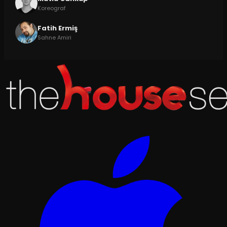
Koreograf
Fatih Ermiş
Sahne Amiri