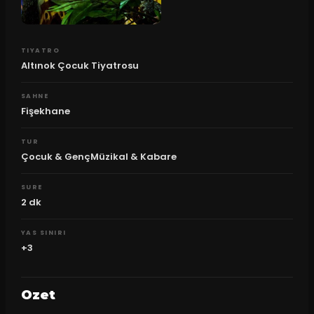
TIYATRO
Altınok Çocuk Tiyatrosu
SAHNE
Fişekhane
TUR
Çocuk & GençMüzikal & Kabare
SURE
2
dk
YAS SINIRI
+3
Ozet