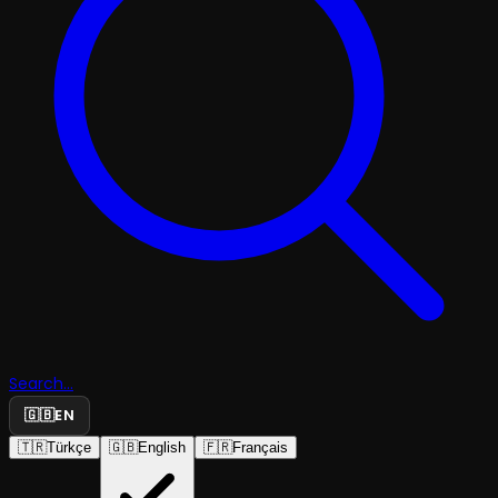
Search...
🇬🇧
EN
🇹🇷
Türkçe
🇬🇧
English
🇫🇷
Français