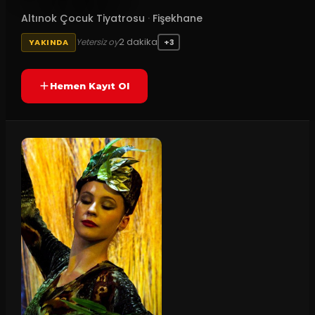
Altınok Çocuk Tiyatrosu
·
Fişekhane
2
dakika
Yetersiz oy
YAKINDA
+3
Hemen Kayıt Ol