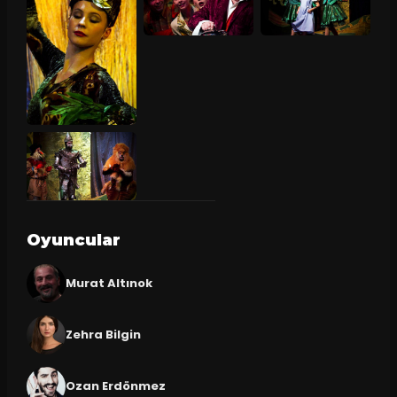
Oyuncular
Murat Altınok
Zehra Bilgin
Ozan Erdönmez