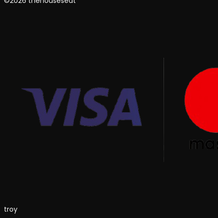
©2026 thehouseseat
troy