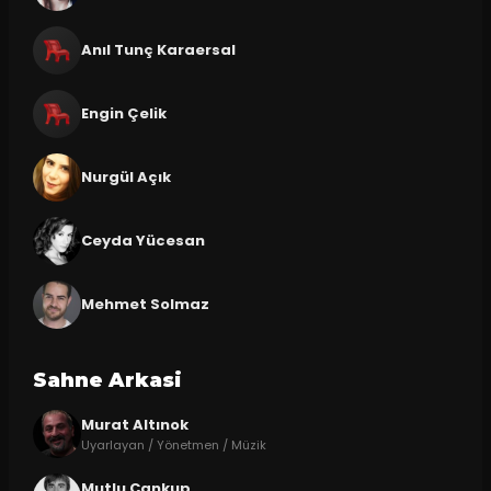
Anıl Tunç Karaersal
Engin Çelik
Nurgül Açık
Ceyda Yücesan
Mehmet Solmaz
Sahne Arkasi
Murat Altınok
Uyarlayan / Yönetmen / Müzik
Mutlu Cankup