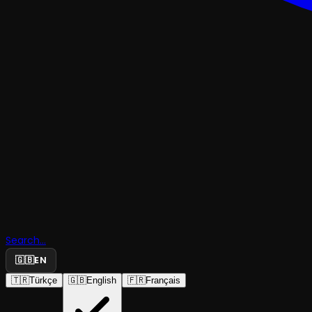
KOMEDI
Search...
Oyunun O
🇬🇧
EN
🇹🇷
Türkçe
🇬🇧
English
🇫🇷
Français