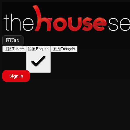
🇬🇧
EN
🇹🇷
Türkçe
🇬🇧
English
🇫🇷
Français
Sign In