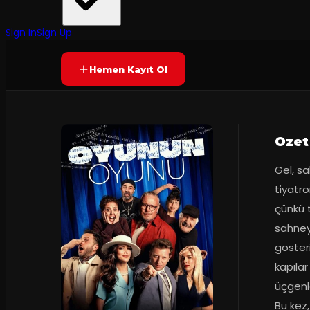
DK Yapım
·
Kozyatağı Kültü...
6.4
2
dakika
Prömiyer
2025
(
27
oy)
YAKINDA
Sign In
Sign Up
Hemen Kayıt Ol
Ozet
Gel, sa
tiyatro
çünkü t
sahneyi
gösteri
kapılar
üçgenle
Bu kez,