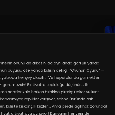
hnenin önünü de arkasını da aynı anda gör! Bir yanda 
nun büyüsü, öte yanda kulisin deliliği! “Oyunun Oyunu” — 
iyatroda her şey olabilir… Ve hepsi olur da gülmekten 
 göremezsin! Bir tiyatro topluluğu düşünün… İlk 
me saatler kala herkes birbirine girmiş! Dekor yıkılıyor, 
 kapanmıyor, replikler karışıyor, sahne üstünde aşk 
ri, kuliste kıskançlık krizleri… Ama perde açılmak zorunda! 
 tiyatro tiyatroyu oynuyor! Dünyanın her yerinde, 