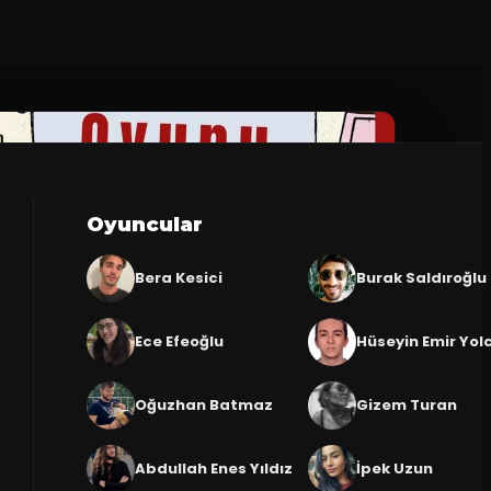
Oyuncular
Bera Kesici
Burak Saldıroğlu
Ece Efeoğlu
Hüseyin Emir Yol
Oğuzhan Batmaz
Gizem Turan
Abdullah Enes Yıldız
İpek Uzun