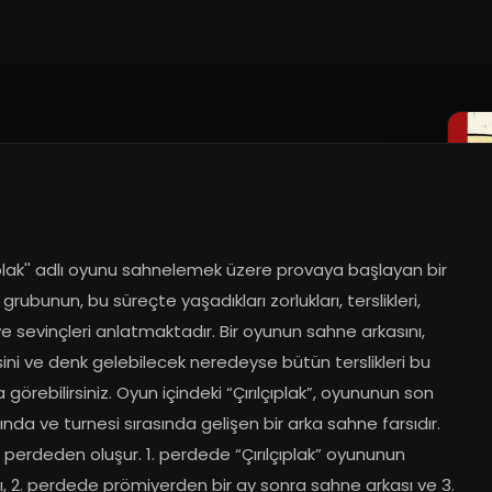
çıplak'' adlı oyunu sahnelemek üzere provaya başlayan bir 
 grubunun, bu süreçte yaşadıkları zorlukları, terslikleri, 
 ve sevinçleri anlatmaktadır. Bir oyunun sahne arkasını, 
ni ve denk gelebilecek neredeyse bütün terslikleri bu 
görebilirsiniz. Oyun içindeki “Çırılçıplak”, oyununun son 
nda ve turnesi sırasında gelişen bir arka sahne farsıdır. 
perdeden oluşur. 1. perdede “Çırılçıplak” oyununun 
, 2. perdede prömiyerden bir ay sonra sahne arkası ve 3. 