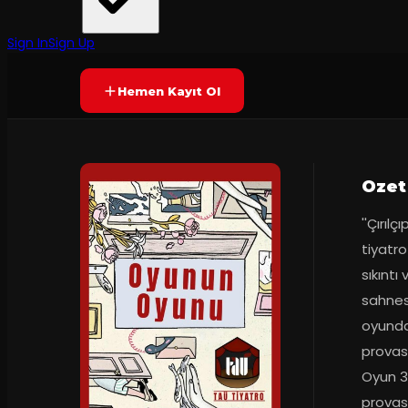
TAÜ Tiyatro
·
Ahmet Mithat Ef...
Yetersiz oy
YAKINDA
Sign In
Sign Up
Hemen Kayıt Ol
Ozet
''Çırıl
tiyatro
sıkıntı
sahnesi
oyunda 
provası
Oyun 3 
provası