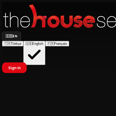
🇬🇧
EN
🇹🇷
Türkçe
🇬🇧
English
🇫🇷
Français
Sign In