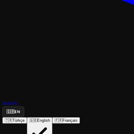
KOMEDI
Search...
Oyunun O
🇬🇧
EN
🇹🇷
Türkçe
🇬🇧
English
🇫🇷
Français