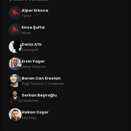
Alper Erkoca
Yazar
Emre Şufta
Müzik
Deniz Atlı
Koreograf
Ersin Yaşar
Dekor Tasarım
Baran Can Eraslan
Proje Tasarım / Yönetmen
Serkan Beşiroğlu
Yönetmen
Hakan Coşar
Ses Koçu