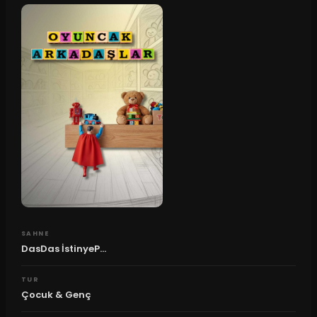
SAHNE
DasDas İstinyeP...
TUR
Çocuk & Genç