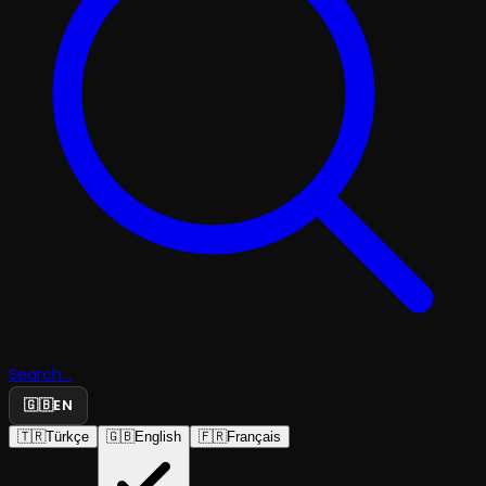
Search...
🇬🇧
EN
🇹🇷
Türkçe
🇬🇧
English
🇫🇷
Français