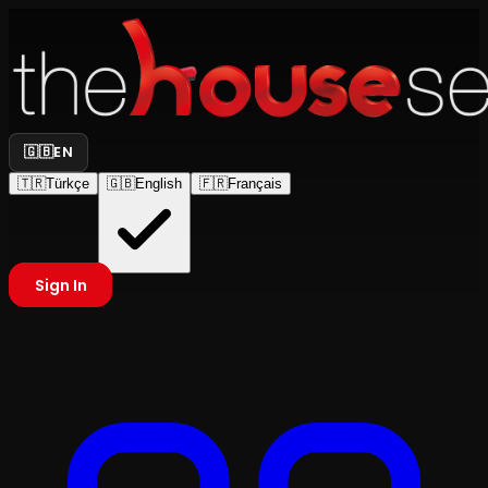
🇬🇧
EN
🇹🇷
Türkçe
🇬🇧
English
🇫🇷
Français
Sign In