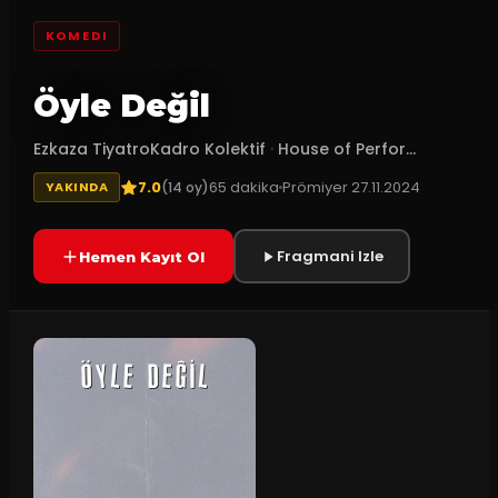
KOMEDI
Öyle Değil
Ezkaza TiyatroKadro Kolektif
·
House of Perfor...
7.0
65
dakika
Prömiyer
27.11.2024
(
14
oy)
YAKINDA
Fragmani Izle
Hemen Kayıt Ol