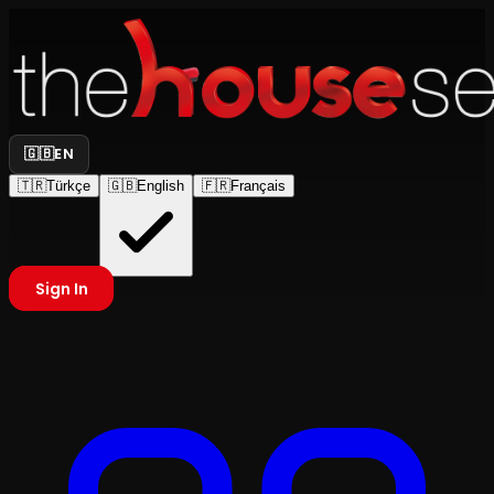
🇬🇧
EN
🇹🇷
Türkçe
🇬🇧
English
🇫🇷
Français
Sign In