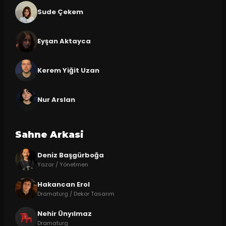
Sude Çekem
Eyşan Aktayca
Kerem Yiğit Uzan
Nur Arslan
Sahne Arkasi
Deniz Başgürboğa
Yazar / Yönetmen
Hakancan Erol
Dramaturg / Dekor Tasarım
Nehir Ünyılmaz
Dramaturg