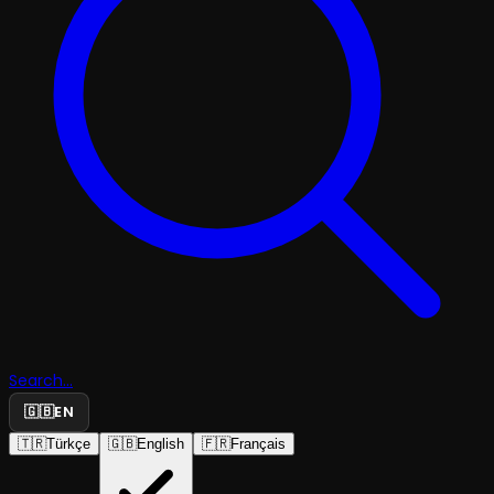
Search...
🇬🇧
EN
🇹🇷
Türkçe
🇬🇧
English
🇫🇷
Français