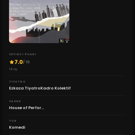
SEYIRCI PUANI
7.0
/ 10
14
oy
TIYATRO
Ezkaza TiyatroKadro Kolektif
SAHNE
House of Perfor...
TUR
Komedi