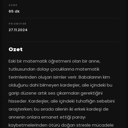
SURE
65
dk
PROMIYER
27.11.2024
Ozet
Eski bir matematik öğretmeni olan bir anne, 
tutkusundan dolayı çocuklarına matematik 
terimlerinden oluşan isimler verir. Babalarının kim 
olduğunu dahi bilmeyen kardeşler, aile içindeki bu 
garip düzene artık ses çıkarmaları gerektiğini 
hisseder. Kardeşler, aile içindeki tuhaflığın sebebini 
araştırırken; bu sırada ailenin iki erkek kardeşi de 
annenin onlara emanet ettiği parayı 
kaybetmelerinden ötürü doğan stresle mücadele 