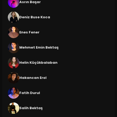
Asrın Başar
Deniz Buse Koca
Enes Fener
Mehmet Emin Bektaş
Helin Küçükbalaban
Hakancan Erol
Fatih Durul
Salih Bektaş