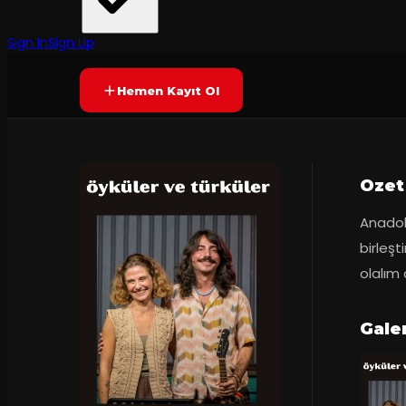
Entropi Sahne
·
Entropi Sahne
Prömiyer
09.03.2025
Yetersiz oy
YAKINDA
Sign In
Sign Up
Hemen Kayıt Ol
Ozet
Anadolu
birleş
olalım 
Gale