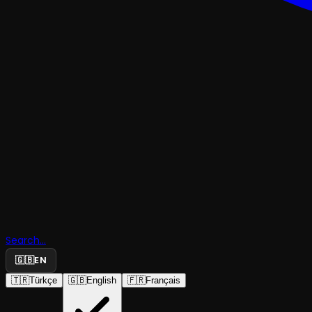
MÜZİK
Öyküler v
Search...
Türküler
🇬🇧
EN
🇹🇷
Türkçe
🇬🇧
English
🇫🇷
Français