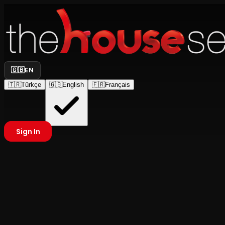
🇬🇧
EN
🇹🇷
Türkçe
🇬🇧
English
🇫🇷
Français
Sign In