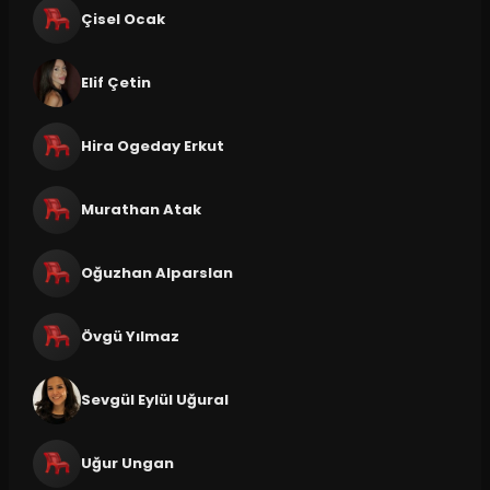
Çisel Ocak
Elif Çetin
Hira Ogeday Erkut
Murathan Atak
Oğuzhan Alparslan
Övgü Yılmaz
Sevgül Eylül Uğural
Uğur Ungan