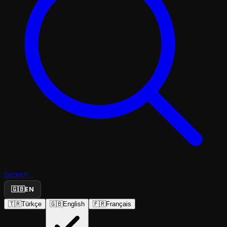
Search...
🇬🇧
EN
🇹🇷
Türkçe
🇬🇧
English
🇫🇷
Français