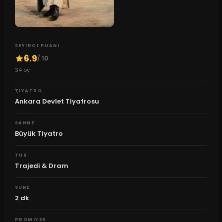
SEYIRCI PUANI
6.9
/ 10
34
oy
TIYATRO
Ankara Devlet Tiyatrosu
SAHNE
Büyük Tiyatro
TUR
Trajedi & Dram
SURE
2
dk
PROMIYER