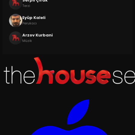
Serpil Çırak
Terzi
Eyüp Kaleli
Perukacı
Arzov Kurbani
Müzik