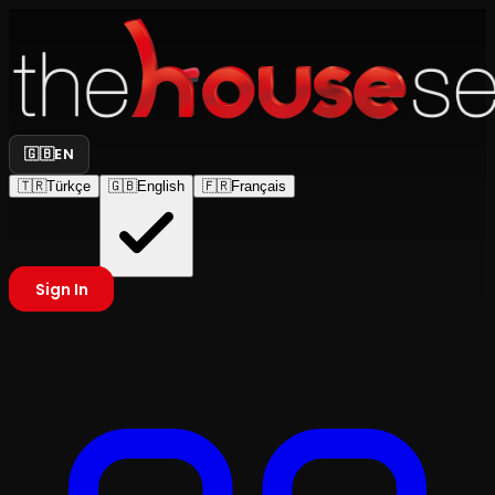
🇬🇧
EN
🇹🇷
Türkçe
🇬🇧
English
🇫🇷
Français
Sign In