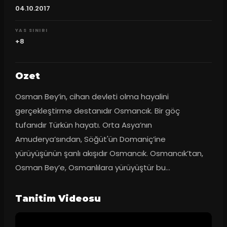
04.10.2017
YAS SINIRI
+8
Ozet
Osman Bey’in, cihan devleti olma hayalini 
gerçekleştirme destanıdır Osmancık. Bir göç 
tufanıdır Türkün hayatı. Orta Asya’nın 
Amuderya’sından, Söğüt'ün Domaniç’ine 
yürüyüşünün şanlı akışıdır Osmancık. Osmancık’tan, 
Osman Bey’e, Osmanlılara yürüyüştür bu…
Tanitim Videosu