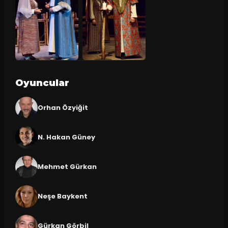
Oyuncular
Orhan Özyiğit
N. Hakan Güney
Mehmet Gürkan
Neşe Baykent
Gürkan Görbil