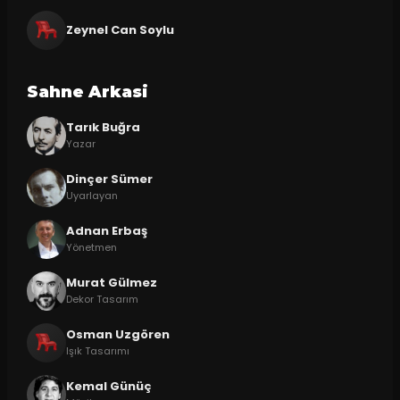
Zeynel Can Soylu
Sahne Arkasi
Tarık Buğra
Yazar
Dinçer Sümer
Uyarlayan
Adnan Erbaş
Yönetmen
Murat Gülmez
Dekor Tasarım
Osman Uzgören
Işık Tasarımı
Kemal Günüç