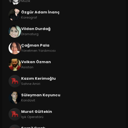
Müzik
Özgür Adam İnanç
Koreograf
Vildan Durdağ
Dramaturg
Çağman Pala
Yönetmen Yardımcısı
Volkan Özman
Asistan
Kazım Kerimoğlu
Sahne Amiri
Süleyman Koyuncu
Kondüvit
Murat Gültekin
Işık Operatörü