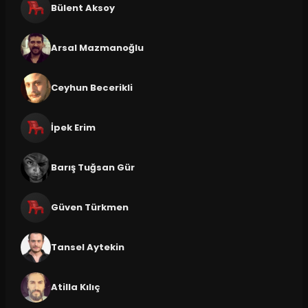
Bülent Aksoy
Arsal Mazmanoğlu
Ceyhun Becerikli
İpek Erim
Barış Tuğsan Gür
Güven Türkmen
Tansel Aytekin
Atilla Kılıç