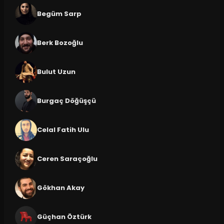
Begüm Sarp
Berk Bozoğlu
Bulut Uzun
Burgaç Döğüşçü
Celal Fatih Ulu
Ceren Saraçoğlu
Gökhan Akay
Güçhan Öztürk