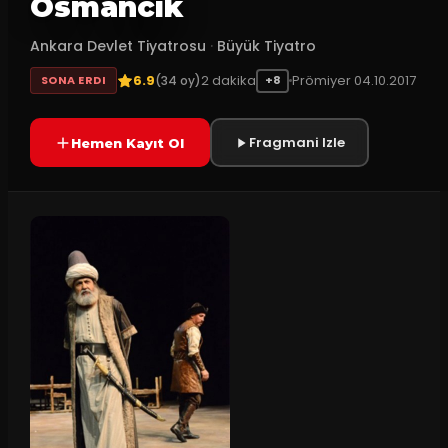
Osmancık
Ankara Devlet Tiyatrosu
·
Büyük Tiyatro
6.9
2
dakika
Prömiyer
04.10.2017
(
34
oy)
SONA ERDI
+8
Fragmani Izle
Hemen Kayıt Ol