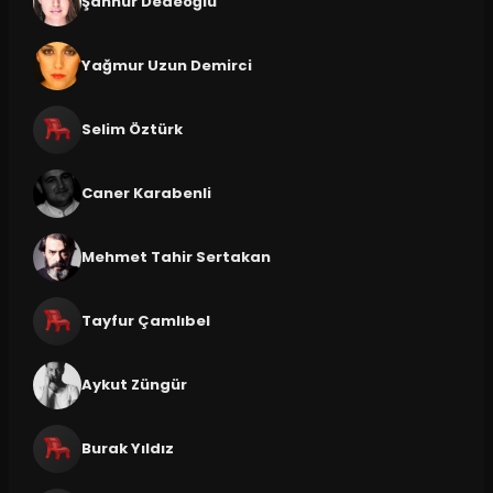
Şahnur Dedeoğlu
Yağmur Uzun Demirci
Selim Öztürk
Caner Karabenli
Mehmet Tahir Sertakan
Tayfur Çamlıbel
Aykut Züngür
Burak Yıldız