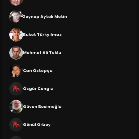
Zeynep Aytek Metin
Buket Türkyılmaz
Mehmet Ali Toklu
Can Öztopçu
Özgür Cengiz
Güven Besimoğlu
Gönül Orbey