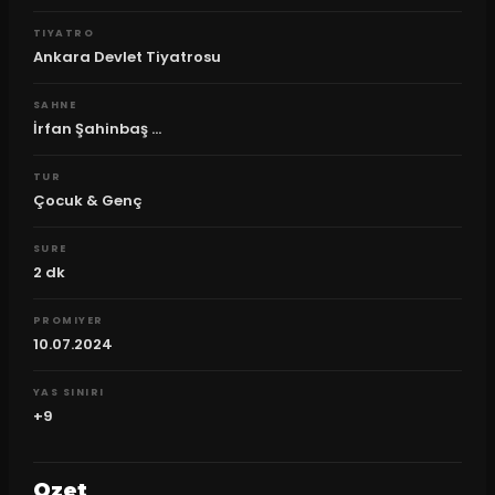
TIYATRO
Ankara Devlet Tiyatrosu
SAHNE
İrfan Şahinbaş ...
TUR
Çocuk & Genç
SURE
2
dk
PROMIYER
10.07.2024
YAS SINIRI
+9
Ozet