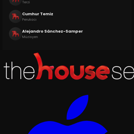
Terzi
Cumhur Temiz
Perukacı
Alejandro Sánchez-Samper
Müzisyen