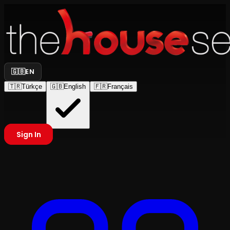
🇬🇧
EN
🇹🇷
Türkçe
🇬🇧
English
🇫🇷
Français
Sign In