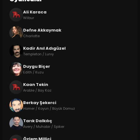
Ali Karaca
Wilbur
Defne Akkaymak
Charlotte
Kadir Anıl Adıgüzel
Templeton / Lurvy
Duygu Biçer
Edith / Kuzu
Kaan Tekin
Arable / Bay Kaz
Berkay Şekerci
Homer / Koyun / Büyük Domuz
Tarık Dalkılıç
Avery / Muhabir / Spiker
Özlem Millici