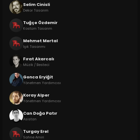
Selim Cinisli
Dekor Tasarım
Tuğçe Özdemir
Kostüm Tasarım
Mehmet Mertal
Işık Tasarımı
Fırat Akarcalı
Müzik / Besteci
Gonca Eryiğit
Yönetmen Yardımcısı
Koray Alper
Yönetmen Yardımcısı
Can Doğa Patır
Asistan
Turgay Erel
Sahne Amiri