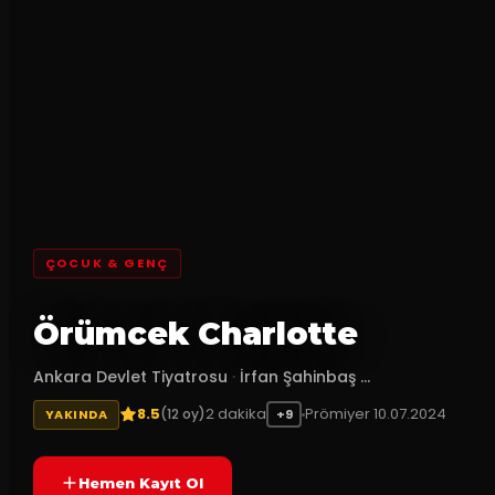
ÇOCUK & GENÇ
Örümcek Charlotte
Ankara Devlet Tiyatrosu
·
İrfan Şahinbaş ...
8.5
2
dakika
Prömiyer
10.07.2024
(
12
oy)
YAKINDA
+9
Hemen Kayıt Ol