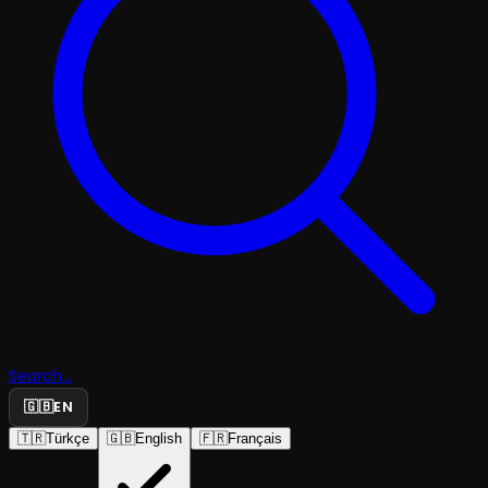
Search...
🇬🇧
EN
🇹🇷
Türkçe
🇬🇧
English
🇫🇷
Français