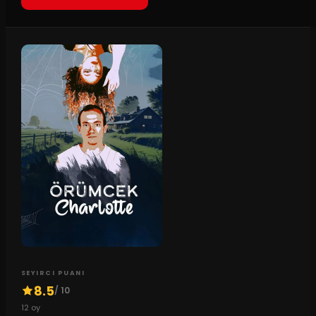
SEYIRCI PUANI
8.5
/ 10
12
oy