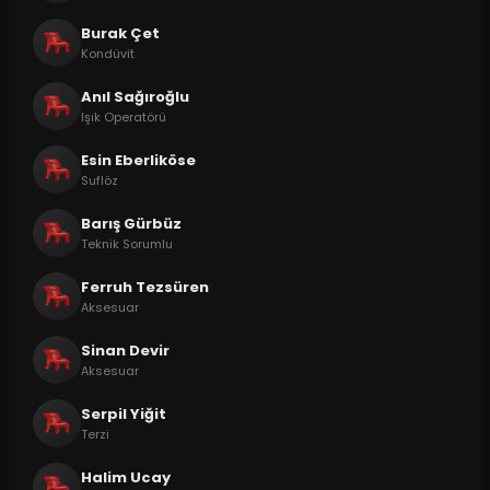
Burak Çet
Kondüvit
Anıl Sağıroğlu
Işık Operatörü
Esin Eberliköse
Suflöz
Barış Gürbüz
Teknik Sorumlu
Ferruh Tezsüren
Aksesuar
Sinan Devir
Aksesuar
Serpil Yiğit
Terzi
Halim Ucay