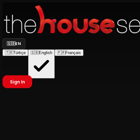
🇬🇧
EN
🇹🇷
Türkçe
🇬🇧
English
🇫🇷
Français
Sign In