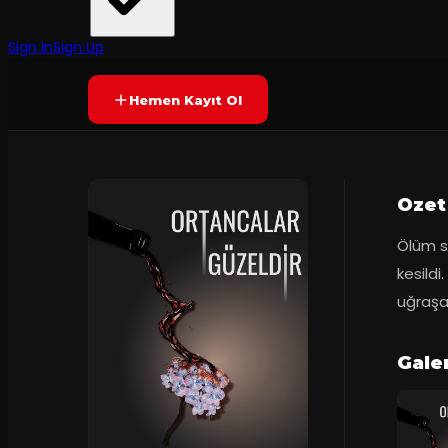
Tiyatro Minimal
·
Kadıköy Emek Ti...
75
dakika
Yetersiz oy
YAKINDA
Sign In
Sign Up
Hemen Kayıt Ol
Ozet
Ölüm se
kesildi
uğraşa
Gale