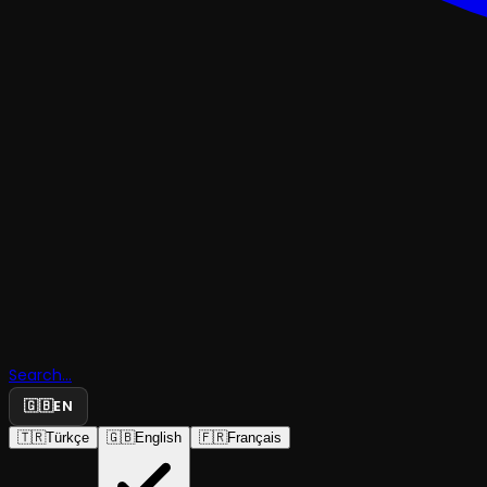
TRAJEDI & DRAM
Ortancalar
Search...
Güzeldir
🇬🇧
EN
🇹🇷
Türkçe
🇬🇧
English
🇫🇷
Français