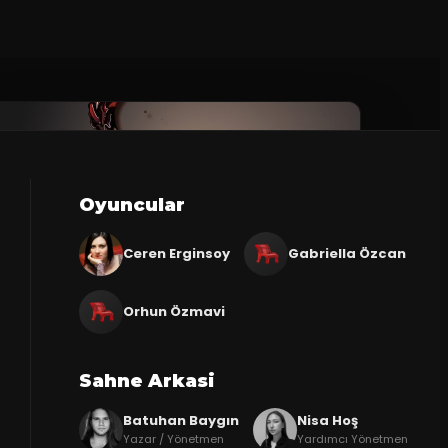
Oyuncular
Ceren Erginsoy
Gabriella Özcan
Orhun Özmavi
Sahne Arkasi
Batuhan Baygın
Nisa Hoş
Yazar / Yönetmen
Yardımcı Yönetmen