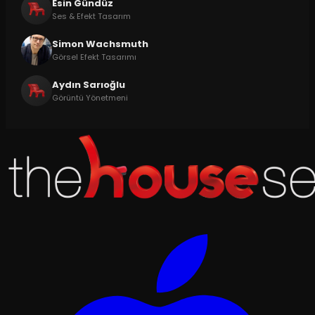
Esin Gündüz
Ses & Efekt Tasarım
Simon Wachsmuth
Görsel Efekt Tasarımı
Aydın Sarıoğlu
Görüntü Yönetmeni