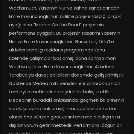
Wachsmuth, Yasemin Nur ve sahne sanatlarından 
Emre Koyuncuoğlu’nun birlikte projelendirdiği birçok 
ayağı olan “Medea On the Road” projesinin 
performans ayağıdır. Bu projenin tasarımı Yasemin 
Nur ve Emre Koyuncuoğlu’nun Gürcistan, Tiflis’te 
aldıkları sanatçı rezidans programında konu 
üzerinde çalışmalar başlamış, daha sonra Simon 
Wachsmuth ve Emre Koyuncuoğlu’nun Akademi 
Tarabya’ya davet edildikleri dönemde geliştirilmiştir. 
Gösteride Medea miti, yeniden ele alınarak yazılan 
tüm oyun metinlerine eleştirel bir bakış üretilir. 
Medea’nın buradaki anlatısında; göçmen bir annenin 
varoluşu adına hak arayışı mücadelesinde kurban 
olarak öne sürülen çocuklarıntanımına oldukça sıra 
dışı bir yorum getirilmektedir. Performans, özgün bir 
mekanda, video art, enstalasyon, deneysel ses 