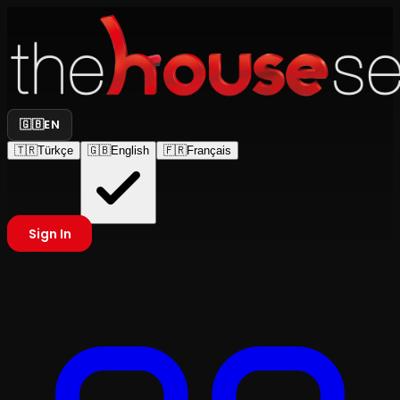
🇬🇧
EN
🇹🇷
Türkçe
🇬🇧
English
🇫🇷
Français
Sign In