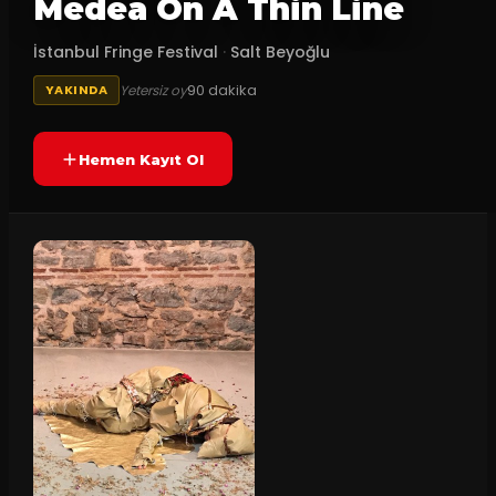
Medea On A Thin Line
İstanbul Fringe Festival
·
Salt Beyoğlu
90
dakika
Yetersiz oy
YAKINDA
Hemen Kayıt Ol