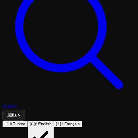
Search...
🇬🇧
EN
🇹🇷
Türkçe
🇬🇧
English
🇫🇷
Français