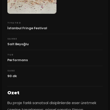
TIYATRO
İstanbul Fringe Festival
SAHNE
Salt Beyoğlu
TUR
Performans
SURE
90
dk
Ozet
Bu proje farklı sanatsal disiplinlerde eser üretmek 
üzerine tasarlanmış; görsel sanatçı Simon 