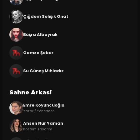
Çiğdem Selışık Onat
Büşra Albayrak
Gamze Şeber
Su Güneş Mıhladız
Sahne Arkasi
Emre Koyuncuoğlu
Yazar / Yönetmen
Ahsen Nur Yaman
Kostüm Tasarım