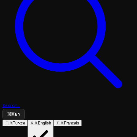
Search...
🇬🇧
EN
🇹🇷
Türkçe
🇬🇧
English
🇫🇷
Français