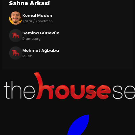
Sahne Arkasi
Kemal Maden
Yazar / Yönetmen
Semiha Gürlevük
Dramaturg
Mehmet Ağbaba
Müzik