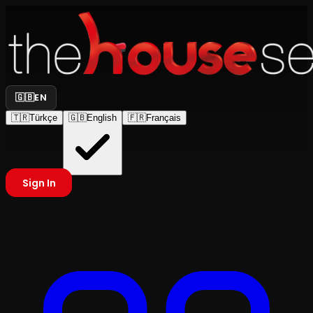
🇬🇧
EN
🇹🇷
Türkçe
🇬🇧
English
🇫🇷
Français
Sign In