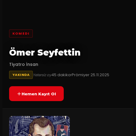
KOMEDI
Ömer Seyfettin
Tiyatro İnsan
45
dakika
Prömiyer
25.11.2025
Yetersiz oy
YAKINDA
Hemen Kayıt Ol