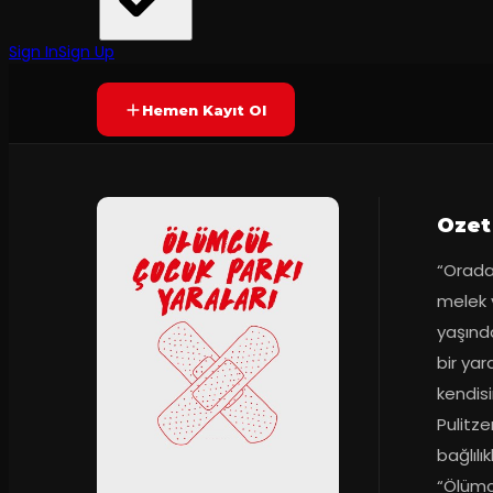
TOY İstanbul
·
Toy İstanbul
7.6
Prömiyer
14.02.2018
(
10
oy)
YAKINDA
Sign In
Sign Up
Hemen Kayıt Ol
Ozet
“Orada 
melek v
yaşında
bir yar
kendis
Pulitze
bağlılı
“Ölümc