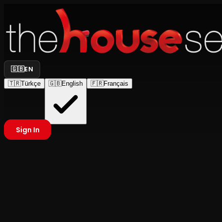
🇬🇧
EN
🇹🇷
Türkçe
🇬🇧
English
🇫🇷
Français
Sign In