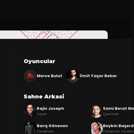
Oyuncular
Merve Bulut
Ümit Yaşar Bekar
Sahne Arkasi
Rajiv Joseph
Sami Berat Ma
Yazar
Çevirmen
Barış Gönenen
Beybin Başer
Yönetmen
Yönetmen Yardımc