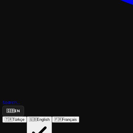
TRAJEDI & DRAM
Ölümcül Ç
Search...
Parkı Yaral
🇬🇧
EN
🇹🇷
Türkçe
🇬🇧
English
🇫🇷
Français