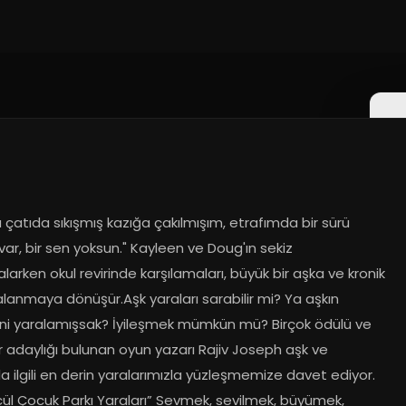
çatıda sıkışmış kazığa çakılmışım, etrafımda bir sürü 
ar, bir sen yoksun." Kayleen ve Doug'ın sekiz 
larken okul revirinde karşılamaları, büyük bir aşka ve kronik 
alanmaya dönüşür.Aşk yaraları sarabilir mi? Ya aşkın 
ini yaralamışsak? İyileşmek mümkün mü? Birçok ödülü ve 
r adaylığı bulunan oyun yazarı Rajiv Joseph aşk ve 
kla ilgili en derin yaralarımızla yüzleşmemize davet ediyor. 
ül Çocuk Parkı Yaraları” Sevmek, sevilmek, büyümek, 