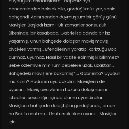
duyduğum arkadaşlarım… Hepimiz ayrı 
pencerelerden baksak bile, gördüğümüz yer, senin 
bahçendi. Adını senden duymuştum bir görüş günü; 
Mavişler. Başladı kızım! “Bir zamanlar sonsuzluk 
ülkesinde, bir kasabada, Gabrielita adında bir kız 
yaşarmış. Onun bahçede dolaşan maviş maviş 
civcivleri varmış… Efendilerinin yaratıp, korktuğu Bob, 
durmaz, uyumaz. Nasıl bir vazife edinmiş ki bilinmez? 
Bebe özlemiyle mi? Tüm bebelere uzak, uzaktan… 
Bahçedeki mavişlere bakarmış” … Gabrielita? Uyudun 
mu kızım? Hadi sen uyu bakalım. Mavişlerin de 
uyusun… Maviş civcivlerinin huzurlu dolaşmasını 
istediler, sessizliğin içinde ölümü uyandırdılar. 
Mavişlerin bahçede dolaştığını gördüğünde, aman 
ha Bob’u unutma… Unutursak ölüm uyanır… Mavişler 
için…