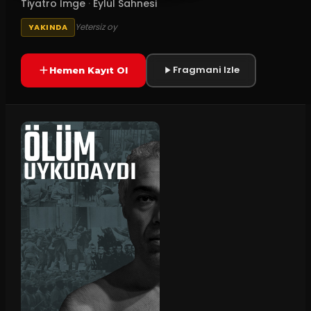
Tiyatro İmge
·
Eylül Sahnesi
Yetersiz oy
YAKINDA
Fragmani Izle
Hemen Kayıt Ol