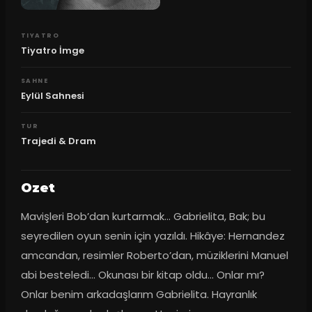
TIYATRO
Tiyatro İmge
SAHNE
Eylül Sahnesi
TUR
Trajedi & Dram
Ozet
Mavişleri Bob’dan kurtarmak… Gabrielita, Bak; bu 
seyredilen oyun senin için yazıldı. Hikâye: Hernandez 
amcandan, resimler Roberto’dan, müziklerini Manuel 
abi besteledi… Okunası bir kitap oldu… Onlar mı? 
Onlar benim arkadaşlarım Gabrielita. Hayranlık 