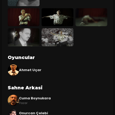
Oyuncular
Ahmet Uçar
Sahne Arkasi
Cuma Boynukara
Yazar
Onurcan Çelebi