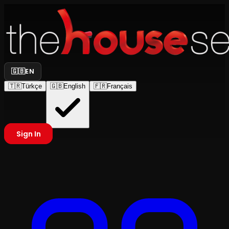
🇬🇧
EN
🇹🇷
Türkçe
🇬🇧
English
🇫🇷
Français
Sign In