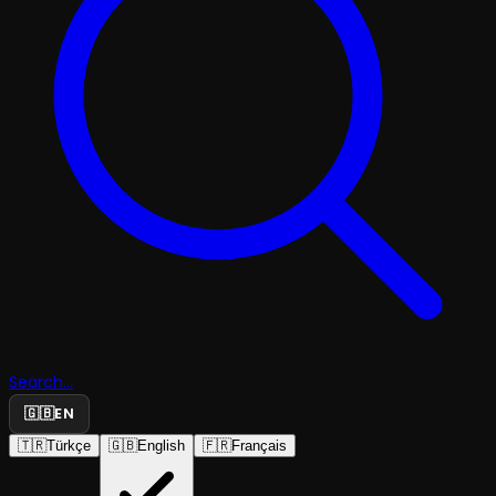
Search...
🇬🇧
EN
🇹🇷
Türkçe
🇬🇧
English
🇫🇷
Français