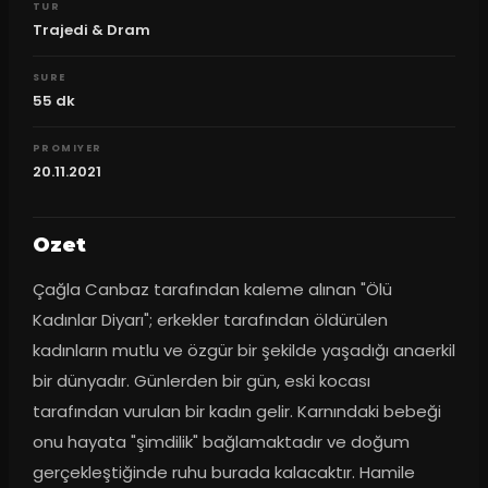
TUR
Trajedi & Dram
SURE
55
dk
PROMIYER
20.11.2021
Ozet
Çağla Canbaz tarafından kaleme alınan "Ölü 
Kadınlar Diyarı"; erkekler tarafından öldürülen 
kadınların mutlu ve özgür bir şekilde yaşadığı anaerkil 
bir dünyadır. Günlerden bir gün, eski kocası 
tarafından vurulan bir kadın gelir. Karnındaki bebeği 
onu hayata "şimdilik" bağlamaktadır ve doğum 
gerçekleştiğinde ruhu burada kalacaktır. Hamile 