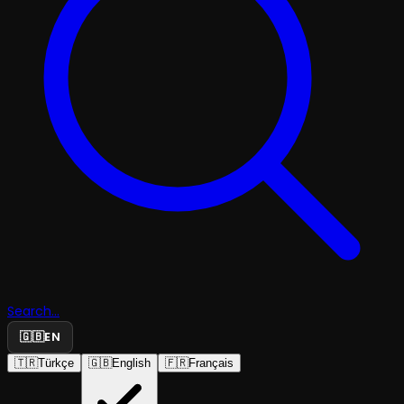
Search...
🇬🇧
EN
🇹🇷
Türkçe
🇬🇧
English
🇫🇷
Français