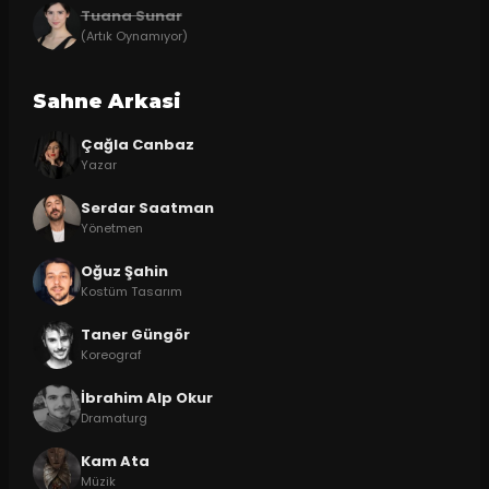
Tuana Sunar
(Artık Oynamıyor)
Sahne Arkasi
Çağla Canbaz
Yazar
Serdar Saatman
Yönetmen
Oğuz Şahin
Kostüm Tasarım
Taner Güngör
Koreograf
İbrahim Alp Okur
Dramaturg
Kam Ata
Müzik