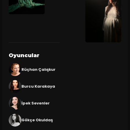
Oyuncular
Rüçhan Çalışkur
Burcu Karakaya
İpek Sevenler
Gökçe Okuldaş