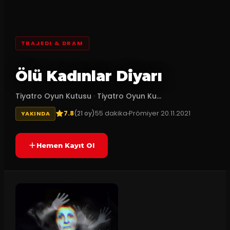
TRAJEDI & DRAM
Ölü Kadınlar Diyarı
Tiyatro Oyun Kutusu
·
Tiyatro Oyun Ku...
7.8
55
dakika
Prömiyer
20.11.2021
(
21
oy)
YAKINDA
Hemen Kayıt Ol