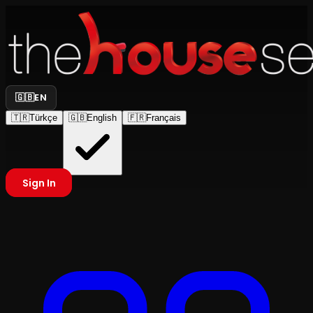
🇬🇧
EN
🇹🇷
Türkçe
🇬🇧
English
🇫🇷
Français
Sign In