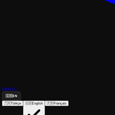
KOMEDI
OLMAYIN
OLMUYOR 
Ayhan Boz
Tek kişilik
Search...
🇬🇧
EN
“Acıklı” G
🇹🇷
Türkçe
🇬🇧
English
🇫🇷
Français