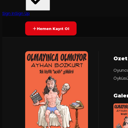
55
dakika
Prömiyer
2023
Yetersiz oy
YAKINDA
Sign In
Sign Up
Hemen Kayıt Ol
Ozet
Oyuncu,
Öyküsü
Gale