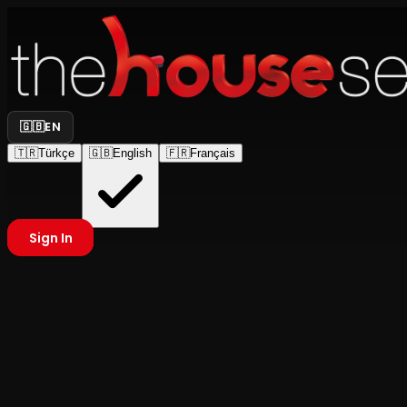
🇬🇧
EN
🇹🇷
Türkçe
🇬🇧
English
🇫🇷
Français
Sign In