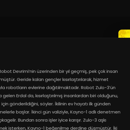
obot Devrimi’nin üzerinden bir yıl geçmiş, pek çok insan 
müştür. Geride kalan gençler kısırlaştırılarak, hizmet 
a robotların evlerine dağıtılmaktadır. Robot Zulo-3’ün 
na gelen Erdal da, kısırlaştırılmış insanlardan biri olduğunu, 
için gönderildiğini, söyler. İkilinin ev hayatı ilk günden 
elerle başlar. İkinci gün valiziyle, Kayno-1 adlı denetmen 
ıkagelir. Bundan sonra işler iyice karışır. Zulo-3 aşkı 
ek isterken, Kayno-1 beğenilme derdine düşmüştür. İki 