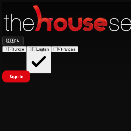
🇬🇧
EN
🇹🇷
Türkçe
🇬🇧
English
🇫🇷
Français
Sign In