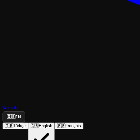
KOMEDI
Öldür Onu
Search...
Sevgilim
🇬🇧
EN
🇹🇷
Türkçe
🇬🇧
English
🇫🇷
Français