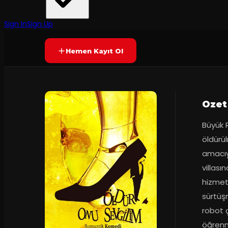
Han Tiyatrosu
·
Han Tiyatrosu Ü...
2
dakika
Prömiyer
2023
Yetersiz oy
YAKINDA
+13
Sign In
Sign Up
Hemen Kayıt Ol
Ozet
Büyük R
öldürül
amacıyl
villası
hizmet 
sürtüşm
robot ç
öğrenm