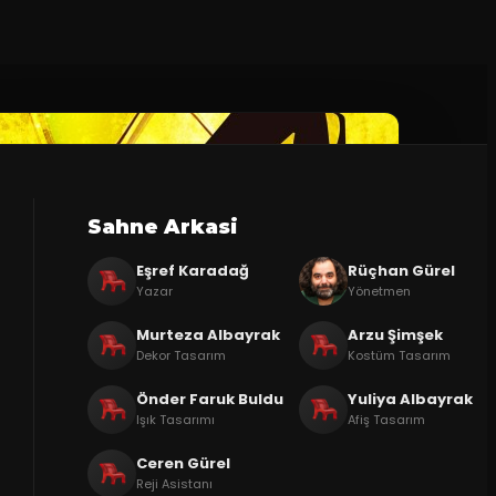
Sahne Arkasi
Eşref Karadağ
Rüçhan Gürel
Yazar
Yönetmen
Murteza Albayrak
Arzu Şimşek
Dekor Tasarım
Kostüm Tasarım
Önder Faruk Buldu
Yuliya Albayrak
Işık Tasarımı
Afiş Tasarım
Ceren Gürel
Reji Asistanı