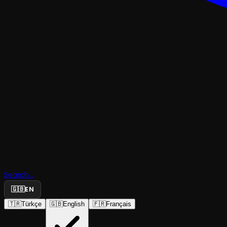
DENEYSEL & ABSÜRD
Öldün, Du
Search...
mu?
🇬🇧
EN
🇹🇷
Türkçe
🇬🇧
English
🇫🇷
Français