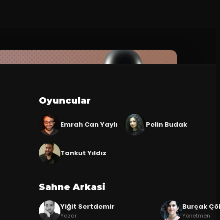
Oyuncular
Emrah Can Yaylı
Pelin Budak
Tankut Yıldız
Sahne Arkasi
Yiğit Sertdemir
Burçak Çöl
Yazar
Yönetmen