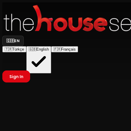
🇬🇧
EN
🇹🇷
Türkçe
🇬🇧
English
🇫🇷
Français
Sign In