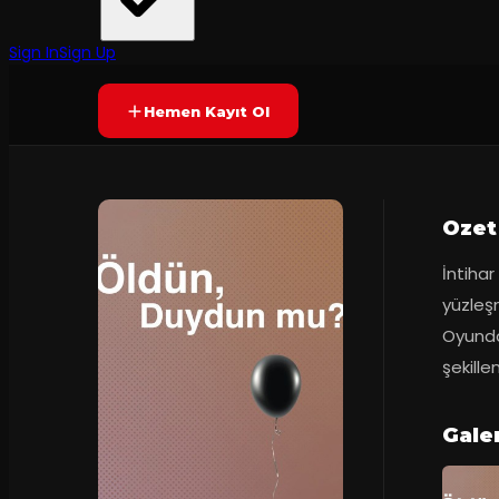
İstanbul Şehir Tiyatroları
·
Fatih Sultan Me...
6.5
75
dakika
Prömiyer
12.01.2022
(
138
oy)
YAKINDA
Sign In
Sign Up
Hemen Kayıt Ol
Ozet
İntihar
yüzleşm
Oyunda 
şekille
Gale